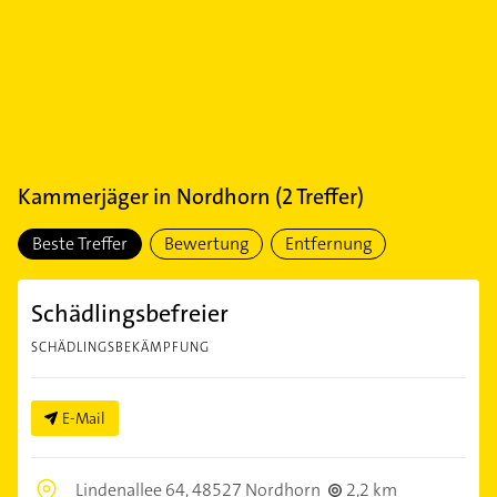
Kammerjäger
in
Nordhorn
(
2
Treffer)
Beste Treffer
Bewertung
Entfernung
Schädlingsbefreier
SCHÄDLINGSBEKÄMPFUNG
E-Mail
Lindenallee 64,
48527 Nordhorn
2,2 km