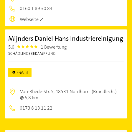
0160 1 89 30 84
Webseite
Mijnders Daniel Hans Industriereinigung
5,0
1 Bewertung
5.0
SCHÄDLINGSBEKÄMPFUNG
E-Mail
Von-Rhede-Str. 5,
48531 Nordhorn
(Brandlecht)
5,8 km
0173 8 13 11 22