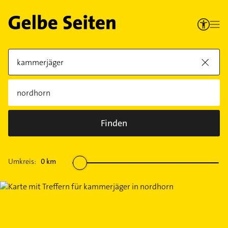
Finden
Umkreis:
0
km