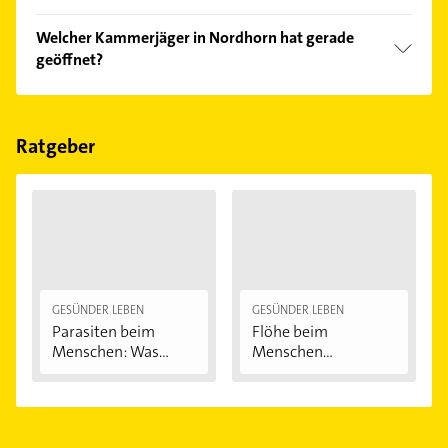
Vergleichen Sie alle Anbieter anhand echter
Welcher Kammerjäger in Nordhorn hat gerade
Kundenmeinungen und profitieren Sie von den
geöffnet?
Empfehlungen. Die Suchergebnisse können Sie sich
einfach nach
Bewertungen
sortiert anzeigen lassen.
Im Anbieter-Bereich finden Sie alle
Öffnungszeiten
.
Bitte beachten Sie, dass diese an Sonn- und
Feiertagen abweichen können.
Ratgeber
GESÜNDER LEBEN
GESÜNDER LEBEN
Parasiten beim
Flöhe beim
Menschen: Was
Menschen
krabbelt,...
bekämpfen