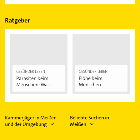
einfach nach
Bewertungen
sortiert anzeigen lassen.
Im Anbieter-Bereich finden Sie alle
Öffnungszeiten
.
Bitte beachten Sie, dass diese an Sonn- und
Feiertagen abweichen können.
Ratgeber
GESÜNDER LEBEN
GESÜNDER LEBEN
Parasiten beim
Flöhe beim
Menschen: Was
Menschen
krabbelt,...
bekämpfen
Kammerjäger in Meißen
Beliebte Suchen in
und der Umgebung
Meißen