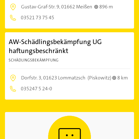
Gustav-Graf-Str. 9,
01662 Meißen
896 m
03521 73 75 45
AW-Schädlingsbekämpfung UG
haftungsbeschränkt
SCHÄDLINGSBEKÄMPFUNG
Dorfstr. 3,
01623 Lommatzsch
(Piskowitz)
8 km
035247 5 24-0