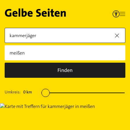
Finden
Umkreis:
0
km