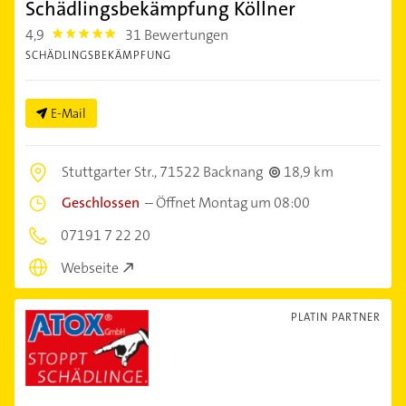
Schädlingsbekämpfung Köllner
4,9
31 Bewertungen
4.9
SCHÄDLINGSBEKÄMPFUNG
E-Mail
Stuttgarter Str.,
71522 Backnang
18,9 km
Geschlossen
–
Öffnet Montag um 08:00
07191 7 22 20
Webseite
PLATIN PARTNER