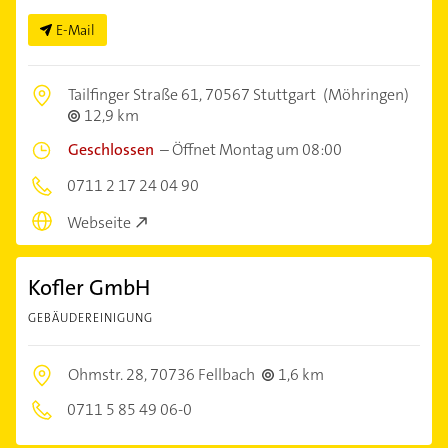
E-Mail
Tailfinger Straße 61,
70567 Stuttgart
(Möhringen)
12,9 km
Geschlossen
–
Öffnet Montag um 08:00
0711 2 17 24 04 90
Webseite
Kofler GmbH
GEBÄUDEREINIGUNG
Ohmstr. 28,
70736 Fellbach
1,6 km
0711 5 85 49 06-0