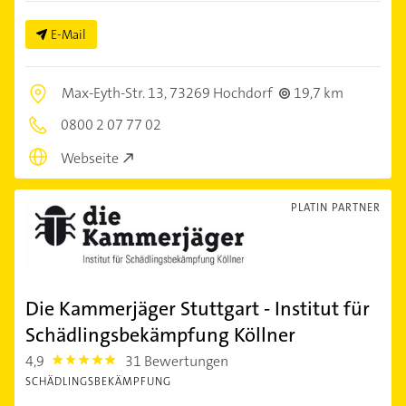
E-Mail
Max-Eyth-Str. 13,
73269 Hochdorf
19,7 km
0800 2 07 77 02
Webseite
PLATIN PARTNER
Die Kammerjäger Stuttgart - Institut für
Schädlingsbekämpfung Köllner
4,9
31 Bewertungen
4.9
SCHÄDLINGSBEKÄMPFUNG