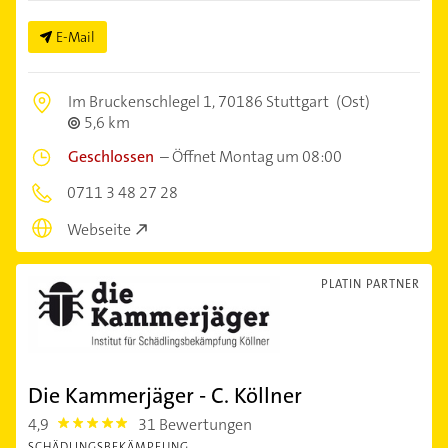
E-Mail
Im Bruckenschlegel 1,
70186 Stuttgart
(Ost)
5,6 km
Geschlossen
–
Öffnet Montag um 08:00
0711 3 48 27 28
Webseite
PLATIN PARTNER
Die Kammerjäger - C. Köllner
4,9
31 Bewertungen
4.9
SCHÄDLINGSBEKÄMPFUNG