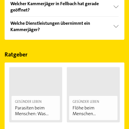
Welcher Kammerjäger in Fellbach hat gerade
Kundenmeinungen und profitieren Sie von den
geöffnet?
Empfehlungen. Die Suchergebnisse können Sie sich
einfach nach
Bewertungen
sortiert anzeigen lassen.
Im Anbieter-Bereich finden Sie alle
Öffnungszeiten
.
Welche Dienstleistungen übernimmt ein
Bitte beachten Sie, dass diese an Sonn- und
Kammerjäger?
Feiertagen abweichen können.
Folgende Leistungen werden angeboten:
Restaurierung, Altbausanierung,
Dendrochronologie, Dokumentation und
Ratgeber
Einlagerungen.
GESÜNDER LEBEN
GESÜNDER LEBEN
Parasiten beim
Flöhe beim
Menschen: Was
Menschen
krabbelt,...
bekämpfen