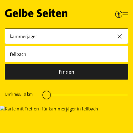
Finden
Umkreis:
0
km