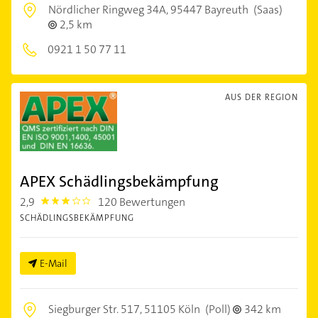
Nördlicher Ringweg 34A,
95447 Bayreuth
(Saas)
2,5 km
0921 1 50 77 11
AUS DER REGION
APEX Schädlingsbekämpfung
2,9
120 Bewertungen
2.9
SCHÄDLINGSBEKÄMPFUNG
E-Mail
Siegburger Str. 517,
51105 Köln
(Poll)
342 km