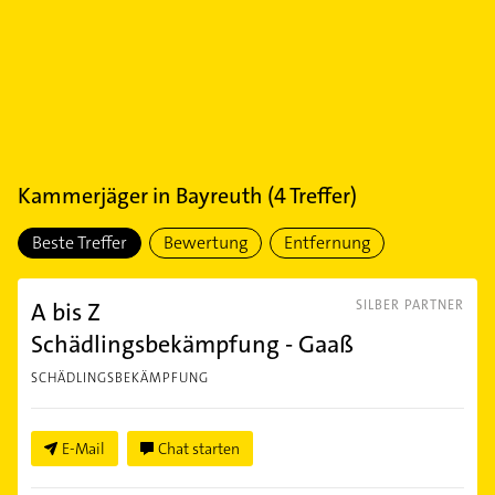
Kammerjäger
in
Bayreuth
(
4
Treffer)
Beste Treffer
Bewertung
Entfernung
A bis Z
SILBER PARTNER
Schädlingsbekämpfung - Gaaß
SCHÄDLINGSBEKÄMPFUNG
E-Mail
Chat starten