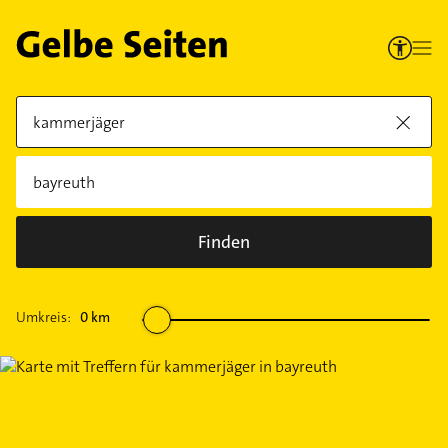
Finden
Umkreis:
0
km