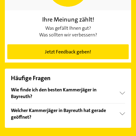
Ihre Meinung zählt!
Was gefällt Ihnen gut?
Was sollten wir verbessern?
Jetzt Feedback geben!
Häufige Fragen
Wie finde ich den besten Kammerjäger in
Bayreuth?
Vergleichen Sie alle Anbieter anhand echter
Welcher Kammerjäger in Bayreuth hat gerade
Kundenmeinungen und profitieren Sie von den
geöffnet?
Empfehlungen. Die Suchergebnisse können Sie sich
einfach nach
Bewertungen
sortiert anzeigen lassen.
Im Anbieter-Bereich finden Sie alle
Öffnungszeiten
.
Bitte beachten Sie, dass diese an Sonn- und