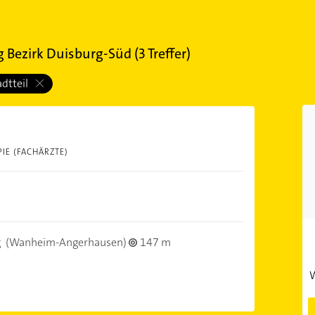
 Bezirk Duisburg-Süd
(
3
Treffer)
adtteil
IE (FACHÄRZTE)
g
(Wanheim-Angerhausen)
147 m
W