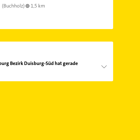
(Buchholz)
1,5 km
urg Bezirk Duisburg-Süd hat gerade
Öffnungszeiten
. Bitte beachten Sie, dass diese an
önnen.