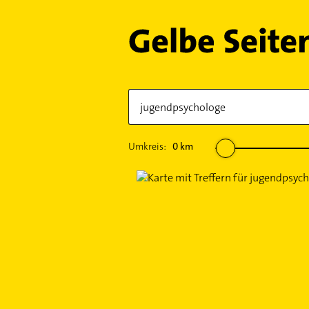
Umkreis:
0
km