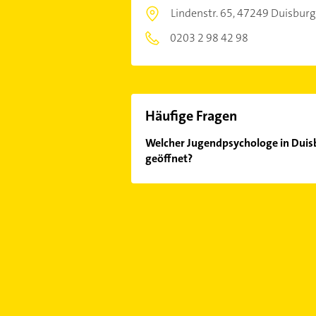
Lindenstr. 65,
47249 Duisburg
0203 2 98 42 98
Häufige Fragen
Welcher Jugendpsychologe in Duisb
geöffnet?
Im Anbieter-Bereich finden Sie alle
Sonn- und Feiertagen abweichen k