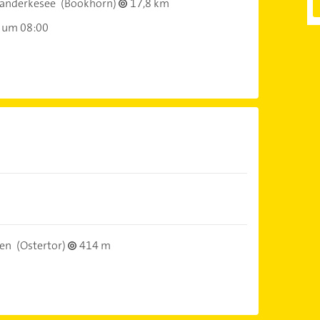
anderkesee
(Bookhorn)
17,8 km
 um 08:00
en
(Ostertor)
414 m