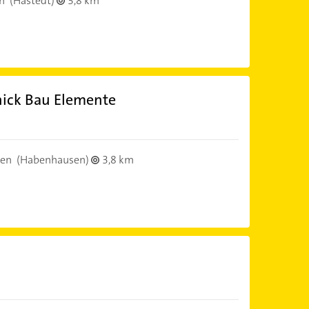
n
(Hastedt)
3,8 km
nick Bau Elemente
en
(Habenhausen)
3,8 km