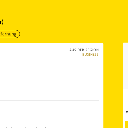
r)
tfernung
AUS DER REGION
BUSINESS
W