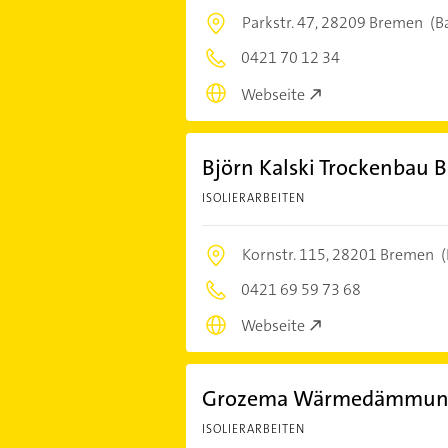
Parkstr. 47,
28209 Bremen
(B
0421 70 12 34
Webseite
Björn Kalski Trockenbau 
ISOLIERARBEITEN
Kornstr. 115,
28201 Bremen
(
0421 69 59 73 68
Webseite
Grozema Wärmedämmu
ISOLIERARBEITEN