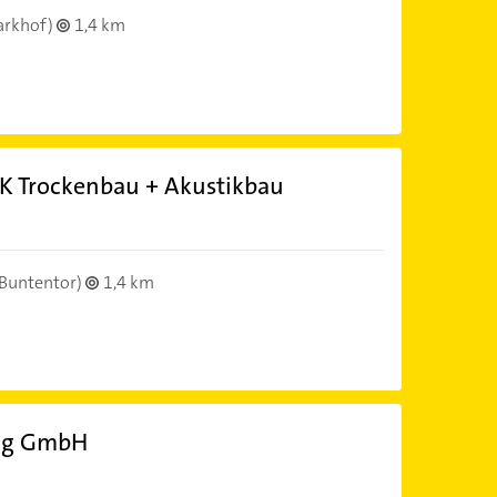
arkhof)
1,4 km
BK Trockenbau + Akustikbau
Buntentor)
1,4 km
ng GmbH