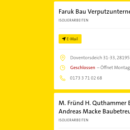
Faruk Bau Verputzunter
ISOLIERARBEITEN
E-Mail
Doventorsdeich 31-33,
28195
Geschlossen
–
Öffnet Montag
0173 3 71 02 68
M. Fründ H. Quthammer E
Andreas Macke Baubetre
ISOLIERARBEITEN