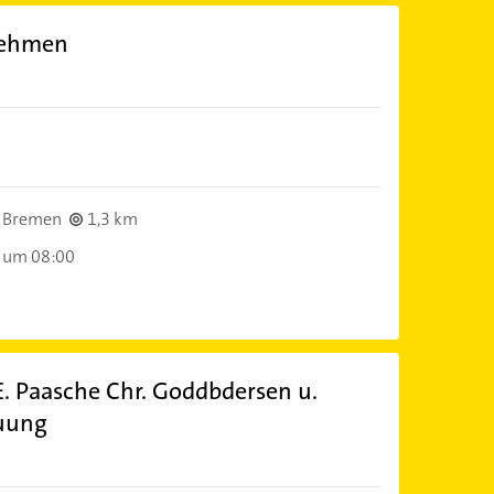
nehmen
 Bremen
1,3 km
 um 08:00
. Paasche Chr. Goddbdersen u.
uung