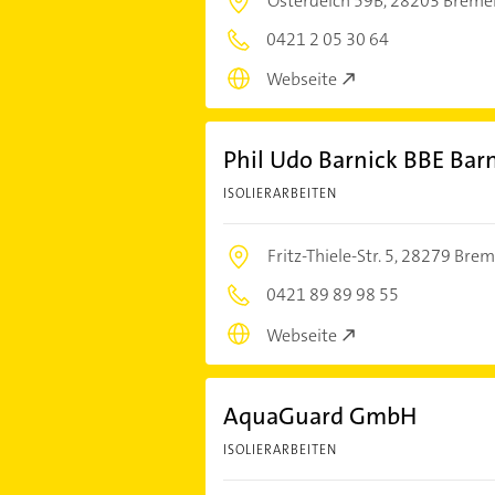
Osterdeich 59B,
28203 Breme
0421 2 05 30 64
Webseite
Phil Udo Barnick BBE Bar
ISOLIERARBEITEN
Fritz-Thiele-Str. 5,
28279 Brem
0421 89 89 98 55
Webseite
AquaGuard GmbH
ISOLIERARBEITEN