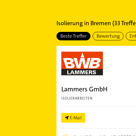
Isolierung
in
Bremen
(
33
Treffe
Beste Treffer
Bewertung
En
Lammers GmbH
ISOLIERARBEITEN
E-Mail