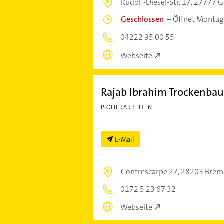
Rudolf-Diesel-Str. 17,
27777 G
Geschlossen
–
Öffnet Montag
04222 95 00 55
Webseite
Rajab Ibrahim Trockenbau
ISOLIERARBEITEN
E-Mail
Contrescarpe 27,
28203 Brem
0172 5 23 67 32
Webseite