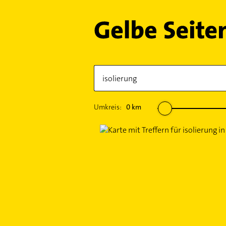
Umkreis:
0
km