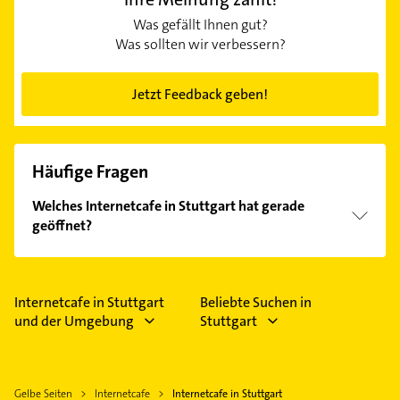
Was gefällt Ihnen gut?
Was sollten wir verbessern?
Jetzt Feedback geben!
Häufige Fragen
Welches Internetcafe in Stuttgart hat gerade
geöffnet?
Im Anbieter-Bereich finden Sie alle
Öffnungszeiten
.
Bitte beachten Sie, dass diese an Sonn- und
Feiertagen abweichen können.
Internetcafe in Stuttgart
Beliebte Suchen in
und der Umgebung
Stuttgart
Gelbe Seiten
Internetcafe
Internetcafe in Stuttgart