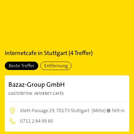
Internetcafe
in
Stuttgart
(
4
Treffer)
Beste Treffer
Entfernung
Bazaz-Group GmbH
GASTSTÄTTEN: INTERNET-CAFÉS
Klett-Passage 29,
70173 Stuttgart
(Mitte)
569 m
0711 2 84 99 80