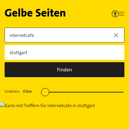
Finden
Umkreis:
0
km