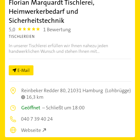
Florian Marquardt Tischlerei,
Heimwerkerbedarf und
Sicherheitstechnik
5,0
1 Bewertung
5.0
TISCHLEREIEN
In unserer Tischlerei erfüllen wir Ihnen nahezu jeden
handwerklichen Wunsch und stehen Ihnen mit...
E-Mail
Reinbeker Redder 80,
21031 Hamburg
(Lohbrügge)
16,3 km
Geöffnet
–
Schließt um 18:00
040 7 39 40 24
Webseite