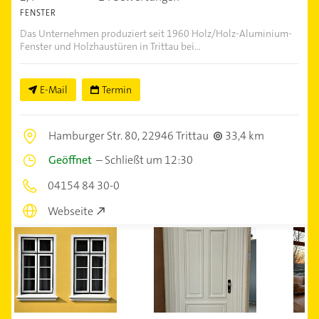
FENSTER
Das Unternehmen produziert seit 1960 Holz/Holz-Aluminium-
Fenster und Holzhaustüren in Trittau bei...
E-Mail
Termin
Hamburger Str. 80,
22946 Trittau
33,4 km
Geöffnet
–
Schließt um 12:30
04154 84 30-0
Webseite