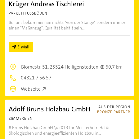
Krüger Andreas Tischlerei
PARKETTFUSSBÖDEN
Bei uns bekommen Sie nichts "von der Stange" sondern immer
einen "Maßanzug". Qualität behält sein...
E-Mail
Blomestr. 51,
25524 Heiligenstedten
60,7 km
04821 7 56 57
Webseite
Adolf Bruns Holzbau GmbH
AUS DER REGION
BRONZE PARTNER
ZIMMEREIEN
# Bruns Holzbau GmbH \u2013 Ihr Meisterbetrieb für
ökologischen und energieeffizienten Holzbau in...