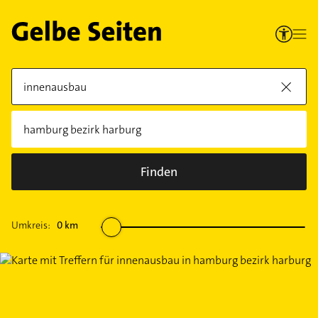
Finden
Umkreis:
0
km