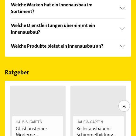
einfach nach
Bewertungen
sortiert anzeigen lassen.
Im Anbieter-Bereich finden Sie alle
Öffnungszeiten
.
Welche Marken hat ein Innenausbau im
Bitte beachten Sie, dass diese an Sonn- und
Sortiment?
Feiertagen abweichen können.
Der Innenausbau verkauft Marken wie Roto, Velux
Welche Dienstleistungen übernimmt ein
und KG Rohre.
Innenausbau?
Folgende Leistungen werden angeboten:
Welche Produkte bietet ein Innenausbau an?
Holzbearbeitung, Maßanfertigungen, Möbelbau,
Schreinerarbeiten und Ausbau.
Das Angebot umfasst unter anderem Einbaumöbel,
Fenster, Möbel, Einbauschränke und Einzelmöbel.
Ratgeber
HAUS & GARTEN
HAUS & GARTEN
Glasbausteine:
Keller ausbauen:
Moderne
Schimmelbildung...