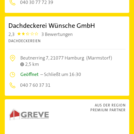
040 30 77 72 39
Dachdeckerei Wünsche GmbH
2,3
3 Bewertungen
2.3
DACHDECKEREIEN
Beutnerring 7,
21077 Hamburg
(Marmstorf)
2,5 km
Geöffnet
–
Schließt um 16:30
040 7 60 37 31
AUS DER REGION
PREMIUM PARTNER