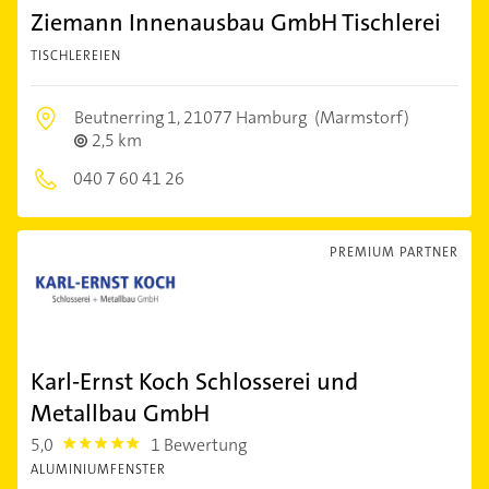
Ziemann Innenausbau GmbH Tischlerei
TISCHLEREIEN
Beutnerring 1,
21077 Hamburg
(Marmstorf)
2,5 km
040 7 60 41 26
PREMIUM PARTNER
Karl-Ernst Koch Schlosserei und
Metallbau GmbH
5,0
1 Bewertung
5.0
ALUMINIUMFENSTER