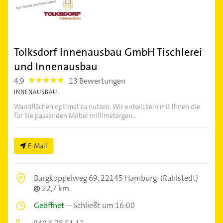
Tolksdorf Innenausbau GmbH Tischlerei
und Innenausbau
4,9
13 Bewertungen
4.9
INNENAUSBAU
Wandflächen optimal zu nutzen. Wir entwickeln mit Ihnen die
für Sie passenden Möbel millimetergen...
E-Mail
Bargkoppelweg 69,
22145 Hamburg
(Rahlstedt)
22,7 km
Geöffnet
–
Schließt um 16:00