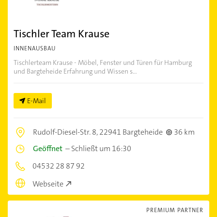
Tischler Team Krause
INNENAUSBAU
Tischlerteam Krause - Möbel, Fenster und Türen für Hamburg
und Bargteheide Erfahrung und Wissen s...
E-Mail
Rudolf-Diesel-Str. 8,
22941 Bargteheide
36 km
Geöffnet
–
Schließt um 16:30
04532 28 87 92
Webseite
PREMIUM PARTNER