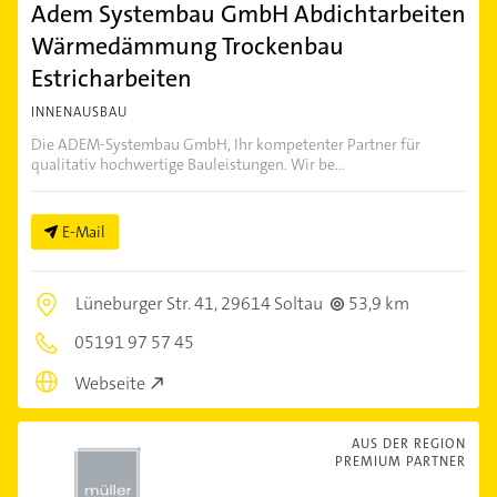
Adem Systembau GmbH Abdichtarbeiten
Wärmedämmung Trockenbau
Estricharbeiten
INNENAUSBAU
Die ADEM-Systembau GmbH, Ihr kompetenter Partner für
qualitativ hochwertige Bauleistungen. Wir be...
E-Mail
Lüneburger Str. 41,
29614 Soltau
53,9 km
05191 97 57 45
Webseite
AUS DER REGION
PREMIUM PARTNER