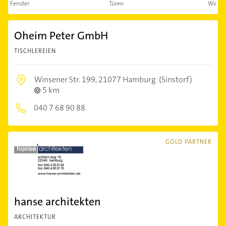
Fenster
Türen
Winter
Oheim Peter GmbH
TISCHLEREIEN
Winsener Str. 199,
21077 Hamburg
(Sinstorf)
5 km
040 7 68 90 88
GOLD PARTNER
hanse architekten
ARCHITEKTUR