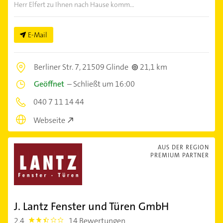
Herr Elfert zu Ihnen nach Hause komm...
E-Mail
Berliner Str. 7,
21509 Glinde
21,1 km
Geöffnet
–
Schließt um 16:00
040 7 11 14 44
Webseite
AUS DER REGION
PREMIUM PARTNER
J. Lantz Fenster und Türen GmbH
2,4
14 Bewertungen
2.4