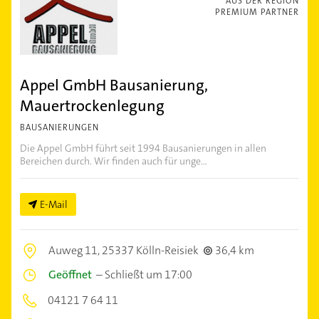
AUS DER REGION
PREMIUM PARTNER
Appel GmbH Bausanierung,
Mauertrockenlegung
BAUSANIERUNGEN
Die Appel GmbH führt seit 1994 Bausanierungen in allen
Bereichen durch. Wir finden auch für unge...
E-Mail
Auweg 11,
25337 Kölln-Reisiek
36,4 km
Geöffnet
–
Schließt um 17:00
04121 7 64 11