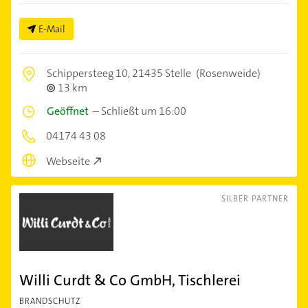
E-Mail
Schippersteeg 10,
21435 Stelle
(Rosenweide)
13 km
Geöffnet
–
Schließt um 16:00
04174 43 08
Webseite
SILBER PARTNER
Willi Curdt & Co GmbH, Tischlerei
BRANDSCHUTZ