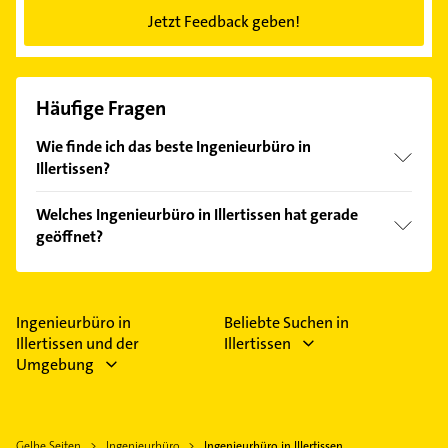
Jetzt Feedback geben!
Häufige Fragen
Wie finde ich das beste Ingenieurbüro in
Illertissen?
Vergleichen Sie alle Anbieter anhand echter
Welches Ingenieurbüro in Illertissen hat gerade
Kundenmeinungen und profitieren Sie von den
geöffnet?
Empfehlungen. Die Suchergebnisse können Sie sich
einfach nach
Bewertungen
sortiert anzeigen lassen.
Im Anbieter-Bereich finden Sie alle
Öffnungszeiten
.
Bitte beachten Sie, dass diese an Sonn- und
Feiertagen abweichen können.
Ingenieurbüro in
Beliebte Suchen in
Illertissen und der
Illertissen
Umgebung
Gelbe Seiten
Ingenieurbüro
Ingenieurbüro in Illertissen