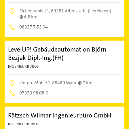
Eichenwinkel 1,
89281 Altenstadt
(Illereichen)
6,8 km
08337 7 53 04
LevelUP! Gebäudeautomation Björn
Bezjak Dipl.-Ing.(FH)
INGENIEURBÜROS
Untere Mühle 1,
88489 Wain
7 km
07353 98 08-0
Rätzsch Wilmar Ingenieurbüro GmbH
INGENIEURBÜROS