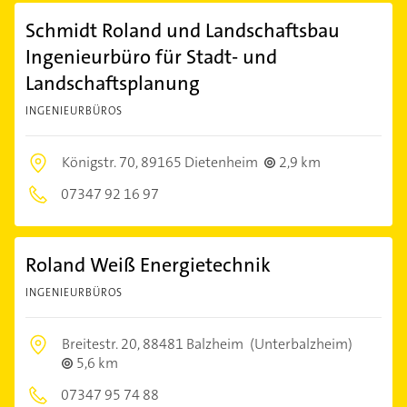
Schmidt Roland und Landschaftsbau
Ingenieurbüro für Stadt- und
Landschaftsplanung
INGENIEURBÜROS
Königstr. 70,
89165 Dietenheim
2,9 km
07347 92 16 97
Roland Weiß Energietechnik
INGENIEURBÜROS
Breitestr. 20,
88481 Balzheim
(Unterbalzheim)
5,6 km
07347 95 74 88