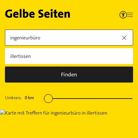
Finden
Umkreis:
0
km