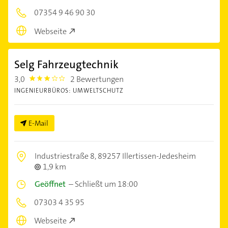
07354 9 46 90 30
Webseite
Selg Fahrzeugtechnik
3,0
2 Bewertungen
3.0
INGENIEURBÜROS: UMWELTSCHUTZ
E-Mail
Industriestraße 8,
89257 Illertissen-Jedesheim
1,9 km
Geöffnet
–
Schließt um 18:00
07303 4 35 95
Webseite