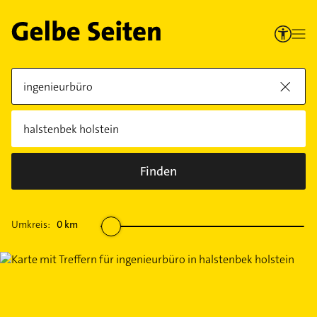
Finden
Umkreis:
0
km