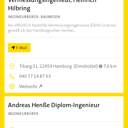
Hilbring
INGENIEURBÜROS: BAUWESEN
Als öffentlich bestellte Vermessungsingenieure (ÖbVI) sind wir
gemäß 16 des Hamburgischen Vermes...
E-Mail
Tibarg 31,
22459 Hamburg
(Eimsbüttel)
7,6 km
040 57 14 87 63
Webseite
Andreas Henße Diplom-Ingenieur
INGENIEURBÜROS