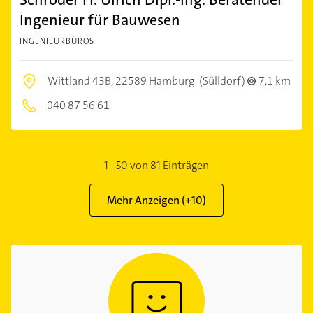
Ingenieur für Bauwesen
INGENIEURBÜROS
Wittland 43B,
22589 Hamburg
(Sülldorf)
7,1 km
040 87 56 61
1
-
50
von
81
Einträgen
Mehr Anzeigen (+
10
)