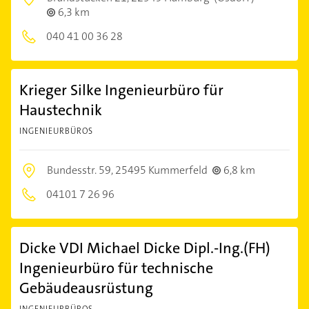
6,3 km
040 41 00 36 28
Krieger Silke Ingenieurbüro für
Haustechnik
INGENIEURBÜROS
Bundesstr. 59,
25495 Kummerfeld
6,8 km
04101 7 26 96
Dicke VDI Michael Dicke Dipl.-Ing.(FH)
Ingenieurbüro für technische
Gebäudeausrüstung