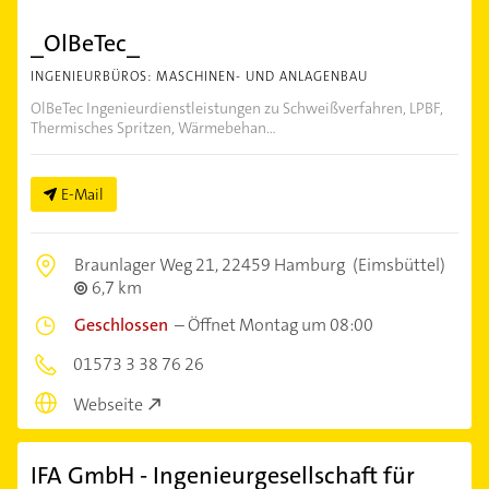
_OlBeTec_
INGENIEURBÜROS: MASCHINEN- UND ANLAGENBAU
OlBeTec Ingenieurdienstleistungen zu Schweißverfahren, LPBF,
Thermisches Spritzen, Wärmebehan...
E-Mail
Braunlager Weg 21,
22459 Hamburg
(Eimsbüttel)
6,7 km
Geschlossen
–
Öffnet Montag um 08:00
01573 3 38 76 26
Webseite
IFA GmbH - Ingenieurgesellschaft für