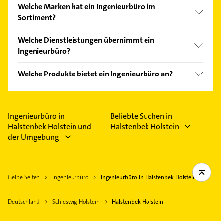
Im Anbieter-Bereich finden Sie alle
Öffnungszeiten
.
Welche Marken hat ein Ingenieurbüro im
Bitte beachten Sie, dass diese an Sonn- und
Sortiment?
Feiertagen abweichen können.
Das Ingenieurbüro verkauft Marken wie Bosch.
Welche Dienstleistungen übernimmt ein
Ingenieurbüro?
Folgende Leistungen werden angeboten:
Welche Produkte bietet ein Ingenieurbüro an?
Bauüberwachung, Sanierung, Beratung,
Dokumentation und Planung.
Das Angebot umfasst unter anderem
Betonerzeugnisse, Bodengutachten, Flächenteile,
Fundamente und Gebrauchtteile.
Ingenieurbüro in
Beliebte Suchen in
Halstenbek Holstein und
Halstenbek Holstein
der Umgebung
Gelbe Seiten
Ingenieurbüro
Ingenieurbüro in Halstenbek Holstein
Deutschland
Schleswig-Holstein
Halstenbek Holstein