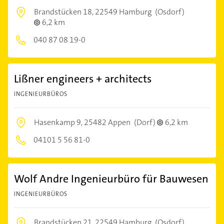
Brandstücken 18,
22549 Hamburg
(Osdorf)
6,2 km
040 87 08 19-0
Lißner engineers + architects
INGENIEURBÜROS
Hasenkamp 9,
25482 Appen
(Dorf)
6,2 km
04101 5 56 81-0
Wolf Andre Ingenieurbüro für Bauwesen
INGENIEURBÜROS
Brandstücken 21,
22549 Hamburg
(Osdorf)