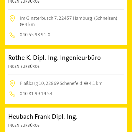
INGENIEURBÜROS
Im Ginsterbusch 7,
22457 Hamburg
(Schnelsen)
4 km
040 55 98 91-0
Rothe K. Dipl.-Ing. Ingenieurbüro
INGENIEURBÜROS
Flaßbarg 10,
22869 Schenefeld
4,1 km
040 81 99 19 54
Heubach Frank Dipl.-Ing.
INGENIEURBÜROS