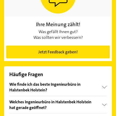
Ihre Meinung zählt!
Was gefällt Ihnen gut?
Was sollten wir verbessern?
Jetzt Feedback geben!
Häufige Fragen
Wie finde ich das beste Ingenieurbüro in
Halstenbek Holstein?
Vergleichen Sie alle Anbieter anhand echter
Welches Ingenieurbüro in Halstenbek Holstein
Kundenmeinungen und profitieren Sie von den
hat gerade geöffnet?
Empfehlungen. Die Suchergebnisse können Sie sich
einfach nach
Bewertungen
sortiert anzeigen lassen.