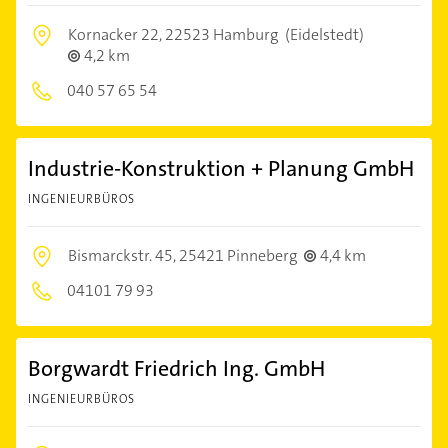
Kornacker 22,
22523 Hamburg
(Eidelstedt)
4,2 km
040 57 65 54
Industrie-Konstruktion + Planung GmbH
INGENIEURBÜROS
Bismarckstr. 45,
25421 Pinneberg
4,4 km
04101 79 93
Borgwardt Friedrich Ing. GmbH
INGENIEURBÜROS