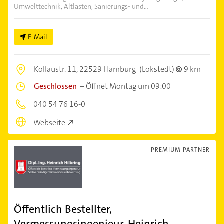
Umwelttechnik, Altlasten, Sanierungs- und...
E-Mail
Kollaustr. 11,
22529 Hamburg
(Lokstedt)
9 km
Geschlossen
–
Öffnet Montag um 09:00
040 54 76 16-0
Webseite
PREMIUM PARTNER
Öffentlich Bestellter,
Vermessungsingenieur, Heinrich