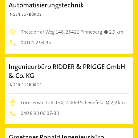
Automatisierungstechnik
INGENIEURBÜROS
Thesdorfer Weg 148,
25421 Pinneberg
2,9 km
04101 2 94 95
Ingenieurbüro RIDDER & PRIGGE GmbH
& Co. KG
INGENIEURBÜROS
Lornsenstr. 128-130,
22869 Schenefeld
2,9 km
040 8 90 00 07-30
Groetzner Ronald Ingenieurbüro