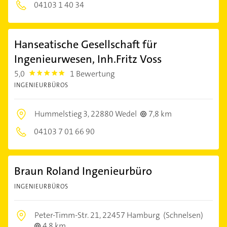
04103 1 40 34
Hanseatische Gesellschaft für
Ingenieurwesen, Inh.Fritz Voss
5,0
1 Bewertung
5.0
INGENIEURBÜROS
Hummelstieg 3,
22880 Wedel
7,8 km
04103 7 01 66 90
Braun Roland Ingenieurbüro
INGENIEURBÜROS
Peter-Timm-Str. 21,
22457 Hamburg
(Schnelsen)
4,8 km