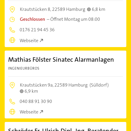
Krautstücken 8,
22589 Hamburg
6,8 km
Geschlossen
–
Öffnet Montag um 08:00
0176 21 94 45 36
Webseite
Mathias Fölster Sinatec Alarmanlagen
INGENIEURBÜROS
Krautstücken 9a,
22589 Hamburg
(Sülldorf)
6,9 km
040 88 91 30 90
Webseite
Schröder Fr. Ulrich Dipl.-Ing. Beratender