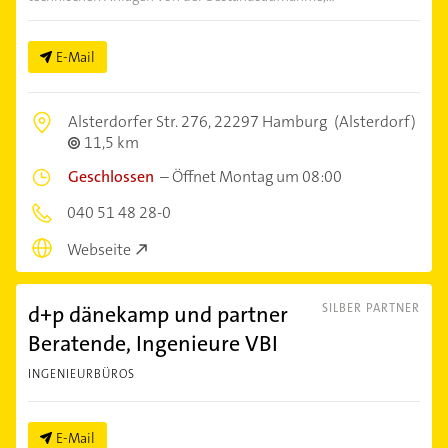
E-Mail
Alsterdorfer Str. 276,
22297 Hamburg
(Alsterdorf)
11,5 km
Geschlossen
–
Öffnet Montag um 08:00
040 51 48 28-0
Webseite
d+p dänekamp und partner
SILBER PARTNER
Beratende, Ingenieure VBI
INGENIEURBÜROS
E-Mail