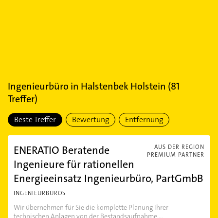
Ingenieurbüro
in
Halstenbek Holstein
(
81
Treffer)
Beste Treffer
Bewertung
Entfernung
ENERATIO Beratende
AUS DER REGION
PREMIUM PARTNER
Ingenieure für rationellen
Energieeinsatz Ingenieurbüro, PartGmbB
INGENIEURBÜROS
Wir übernehmen für Sie die komplette Planung Ihrer
technischen Anlagen von der Bestandsaufnahme,...