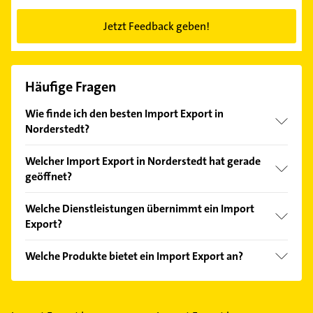
Jetzt Feedback geben!
Häufige Fragen
Wie finde ich den besten Import Export in
Norderstedt?
Vergleichen Sie alle Anbieter anhand echter
Welcher Import Export in Norderstedt hat gerade
Kundenmeinungen und profitieren Sie von den
geöffnet?
Empfehlungen. Die Suchergebnisse können Sie sich
einfach nach
Bewertungen
sortiert anzeigen lassen.
Im Anbieter-Bereich finden Sie alle
Öffnungszeiten
.
Welche Dienstleistungen übernimmt ein Import
Bitte beachten Sie, dass diese an Sonn- und
Export?
Feiertagen abweichen können.
Folgende Leistungen werden angeboten: Seefracht,
Welche Produkte bietet ein Import Export an?
Beförderung, Luftfracht, Sachbeförderung und
Herstellung von Orientteppichen.
Das Angebot umfasst unter anderem Ersatzteile,
Maschinen, Anlagen, Baumaschinen und
Lebensmittel.