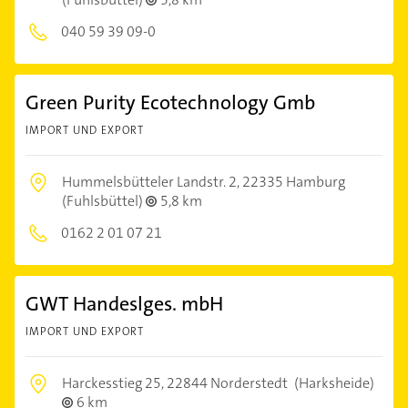
040 59 39 09-0
Green Purity Ecotechnology Gmb
IMPORT UND EXPORT
Hummelsbütteler Landstr. 2,
22335 Hamburg
(Fuhlsbüttel)
5,8 km
0162 2 01 07 21
GWT Handeslges. mbH
IMPORT UND EXPORT
Harckesstieg 25,
22844 Norderstedt
(Harksheide)
6 km