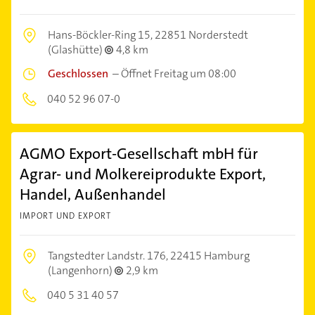
Hans-Böckler-Ring 15,
22851 Norderstedt
(Glashütte)
4,8 km
Geschlossen
–
Öffnet Freitag um 08:00
040 52 96 07-0
AGMO Export-Gesellschaft mbH für
Agrar- und Molkereiprodukte Export,
Handel, Außenhandel
IMPORT UND EXPORT
Tangstedter Landstr. 176,
22415 Hamburg
(Langenhorn)
2,9 km
040 5 31 40 57