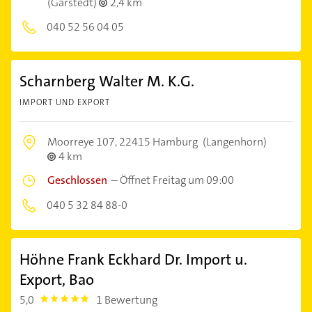
(Garstedt)
2,4 km
040 52 56 04 05
Scharnberg Walter M. K.G.
IMPORT UND EXPORT
Moorreye 107,
22415 Hamburg
(Langenhorn)
4 km
Geschlossen
–
Öffnet Freitag um 09:00
040 5 32 84 88-0
Höhne Frank Eckhard Dr. Import u.
Export, Bao
5,0
1 Bewertung
5.0