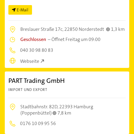
E-Mail
Breslauer Straße 17c,
22850 Norderstedt
1,3 km
Geschlossen
–
Öffnet Freitag um 09:00
040 30 98 80 83
Webseite
PART Trading GmbH
IMPORT UND EXPORT
Stadtbahnstr. 82D,
22393 Hamburg
(Poppenbüttel)
7,8 km
0176 10 09 95 56