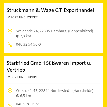
Struckmann & Wage C.T. Exporthandel
IMPORT UND EXPORT
Weidende 7A,
22395 Hamburg
(Poppenbüttel)
7,9 km
040 32 54 56-0
Starkfried GmbH Süßwaren Import u.
Vertrieb
IMPORT UND EXPORT
Oststr. 41-43,
22844 Norderstedt
(Harksheide)
6,5 km
040 5 26 15 55