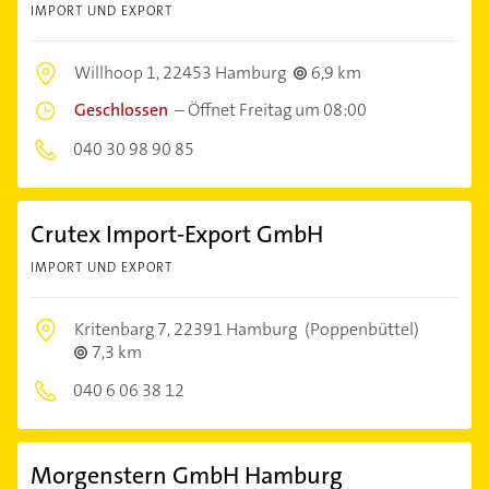
IMPORT UND EXPORT
Willhoop 1,
22453 Hamburg
6,9 km
Geschlossen
–
Öffnet Freitag um 08:00
040 30 98 90 85
Crutex Import-Export GmbH
IMPORT UND EXPORT
Kritenbarg 7,
22391 Hamburg
(Poppenbüttel)
7,3 km
040 6 06 38 12
Morgenstern GmbH Hamburg