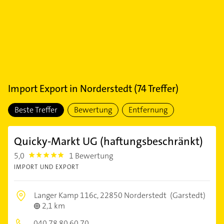
Import Export
in
Norderstedt
(
74
Treffer)
Beste Treffer
Bewertung
Entfernung
Quicky-Markt UG (haftungsbeschränkt)
5,0
1 Bewertung
5.0
IMPORT UND EXPORT
Langer Kamp 116c,
22850 Norderstedt
(Garstedt)
2,1 km
040 78 80 60 70