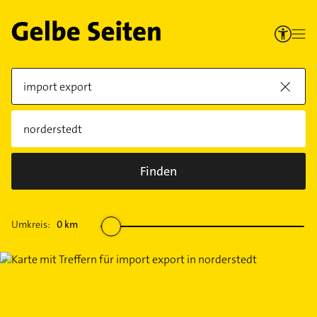
Finden
Umkreis:
0
km