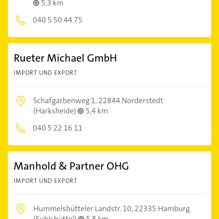
5,3 km
040 5 50 44 75
Rueter Michael GmbH
IMPORT UND EXPORT
Schafgarbenweg 1,
22844 Norderstedt
(Harksheide)
5,4 km
040 5 22 16 11
Manhold & Partner OHG
IMPORT UND EXPORT
Hummelsbütteler Landstr. 10,
22335 Hamburg
(Fuhlsbüttel)
5,8 km