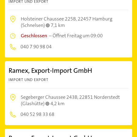
IMPORT UND EXPORT
Holsteiner Chaussee 225B,
22457 Hamburg
(Schnelsen)
7,1 km
Geschlossen
–
Öffnet Freitag um 09:00
040 7 90 98 04
Ramex, Export-Import GmbH
IMPORT UND EXPORT
Segeberger Chaussee 243B,
22851 Norderstedt
(Glashütte)
4,2 km
040 52 98 33 68