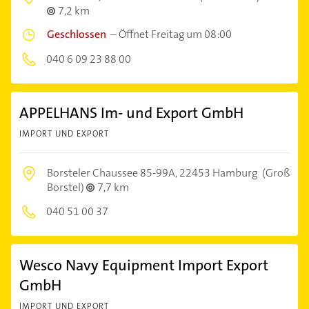
7,2 km
Geschlossen
–
Öffnet Freitag um 08:00
040 6 09 23 88 00
APPELHANS Im- und Export GmbH
IMPORT UND EXPORT
Borsteler Chaussee 85-99A,
22453 Hamburg
(Groß
Borstel)
7,7 km
040 51 00 37
Wesco Navy Equipment Import Export
GmbH
IMPORT UND EXPORT