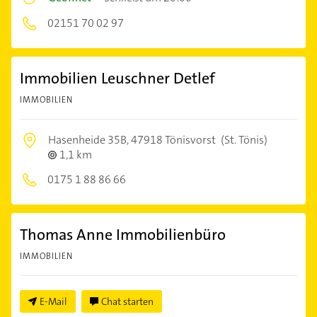
02151 70 02 97
Immobilien Leuschner Detlef
IMMOBILIEN
Hasenheide 35B,
47918 Tönisvorst
(St. Tönis)
1,1 km
0175 1 88 86 66
Thomas Anne Immobilienbüro
IMMOBILIEN
E-Mail
Chat starten