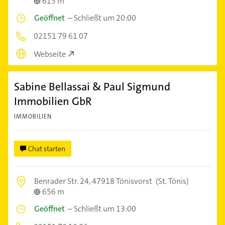
615 m
Geöffnet
–
Schließt um 20:00
02151 79 61 07
Webseite
Sabine Bellassai & Paul Sigmund
Immobilien GbR
IMMOBILIEN
Chat starten
Benrader Str. 24,
47918 Tönisvorst
(St. Tönis)
656 m
Geöffnet
–
Schließt um 13:00