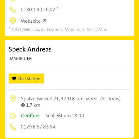
0180 1 80 20 02
Webseite
3,9 ct./Min. aus dt. Festnetz, Mobil max. 42 ct./Min.
Speck Andreas
IMMOBILIEN
Chat starten
Spatzenwinkel 21,
47918 Tönisvorst
(St. Tönis)
1,7 km
Geöffnet
–
Schließt um 18:00
0179 6 67 83 64