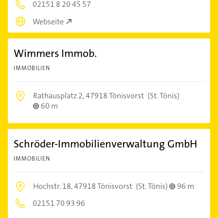
02151 8 20 45 57
Webseite
Wimmers Immob.
IMMOBILIEN
Rathausplatz 2,
47918 Tönisvorst
(St. Tönis)
60 m
Schröder-Immobilienverwaltung GmbH
IMMOBILIEN
Hochstr. 18,
47918 Tönisvorst
(St. Tönis)
96 m
02151 70 93 96