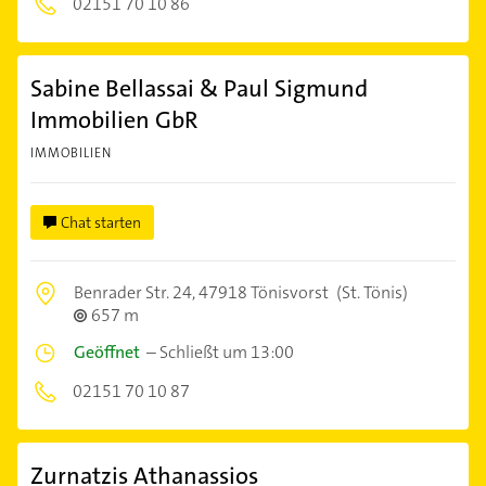
02151 70 10 86
Sabine Bellassai & Paul Sigmund
Immobilien GbR
IMMOBILIEN
Chat starten
Benrader Str. 24,
47918 Tönisvorst
(St. Tönis)
657 m
Geöffnet
–
Schließt um 13:00
02151 70 10 87
Zurnatzis Athanassios