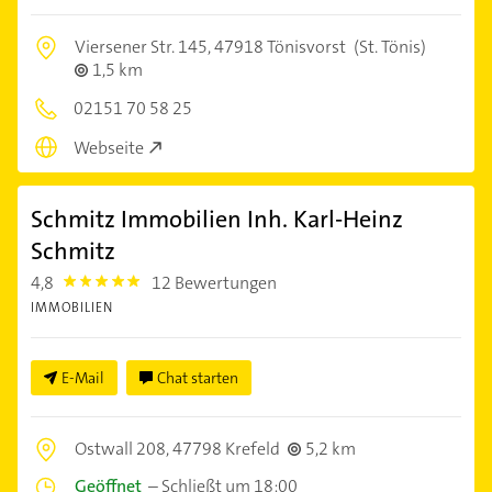
Viersener Str. 145,
47918 Tönisvorst
(St. Tönis)
1,5 km
02151 70 58 25
Webseite
Schmitz Immobilien Inh. Karl-Heinz
Schmitz
4,8
12 Bewertungen
4.8
IMMOBILIEN
E-Mail
Chat starten
Ostwall 208,
47798 Krefeld
5,2 km
Geöffnet
–
Schließt um 18:00