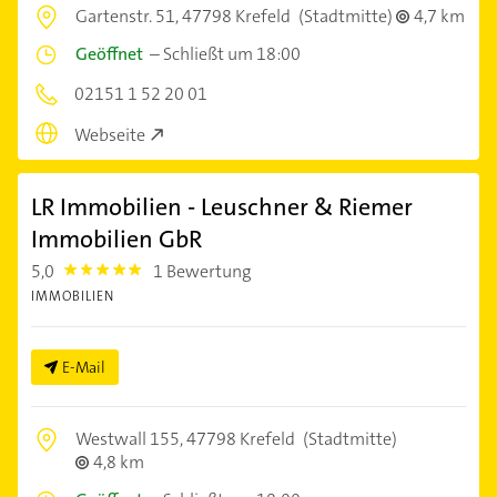
Gartenstr. 51,
47798 Krefeld
(Stadtmitte)
4,7 km
Geöffnet
–
Schließt um 18:00
02151 1 52 20 01
Webseite
LR Immobilien - Leuschner & Riemer
Immobilien GbR
5,0
1 Bewertung
5.0
IMMOBILIEN
E-Mail
Westwall 155,
47798 Krefeld
(Stadtmitte)
4,8 km