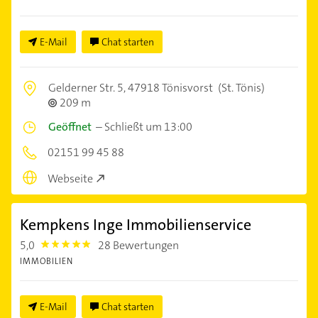
E-Mail
Chat starten
Gelderner Str. 5,
47918 Tönisvorst
(St. Tönis)
209 m
Geöffnet
–
Schließt um 13:00
02151 99 45 88
Webseite
Kempkens Inge Immobilienservice
5,0
28 Bewertungen
5.0
IMMOBILIEN
E-Mail
Chat starten