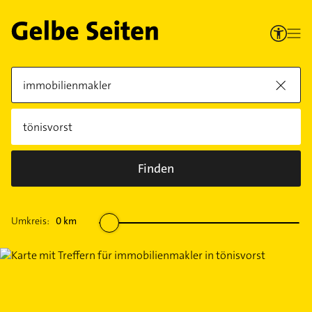
Finden
Umkreis:
0
km