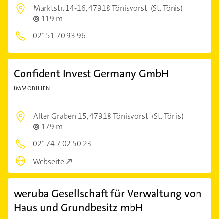
Marktstr. 14-16,
47918 Tönisvorst
(St. Tönis)
119 m
02151 70 93 96
Confident Invest Germany GmbH
IMMOBILIEN
Alter Graben 15,
47918 Tönisvorst
(St. Tönis)
179 m
02174 7 02 50 28
Webseite
weruba Gesellschaft für Verwaltung von
Haus und Grundbesitz mbH