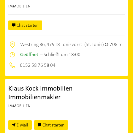
IMMOBILIEN
Chat starten
Westring 86,
47918 Tönisvorst
(St. Tönis)
708 m
Geöffnet
–
Schließt um 18:00
0152 58 76 58 04
Klaus Kock Immobilien
Immobilienmakler
IMMOBILIEN
E-Mail
Chat starten