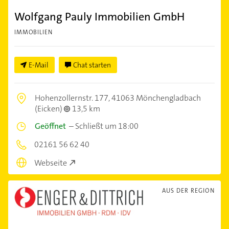
Wolfgang Pauly Immobilien GmbH
IMMOBILIEN
E-Mail
Chat starten
Hohenzollernstr. 177,
41063 Mönchengladbach
(Eicken)
13,5 km
Geöffnet
–
Schließt um 18:00
02161 56 62 40
Webseite
AUS DER REGION