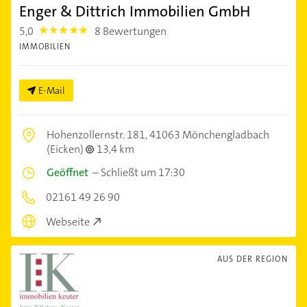
Enger & Dittrich Immobilien GmbH
5,0
8 Bewertungen
5.0
IMMOBILIEN
E-Mail
Hohenzollernstr. 181,
41063 Mönchengladbach
(Eicken)
13,4 km
Geöffnet
–
Schließt um 17:30
02161 49 26 90
Webseite
AUS DER REGION