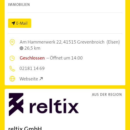
IMMOBILIEN
E-Mail
Am Hammerwerk 22,
41515 Grevenbroich
(Elsen)
26,5 km
Geschlossen
–
Öffnet um 14:00
02181 14 69
Webseite
AUS DER REGION
reltix GmbH