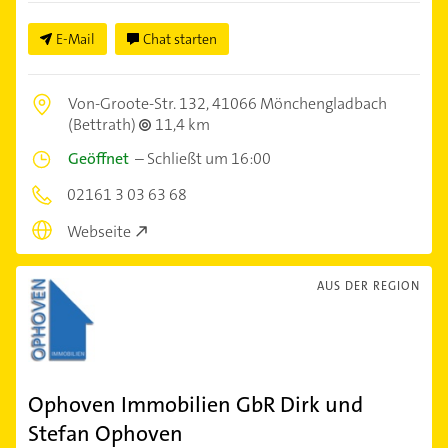
E-Mail
Chat starten
Von-Groote-Str. 132,
41066 Mönchengladbach
(Bettrath)
11,4 km
Geöffnet
–
Schließt um 16:00
02161 3 03 63 68
Webseite
AUS DER REGION
Ophoven Immobilien GbR Dirk und
Stefan Ophoven