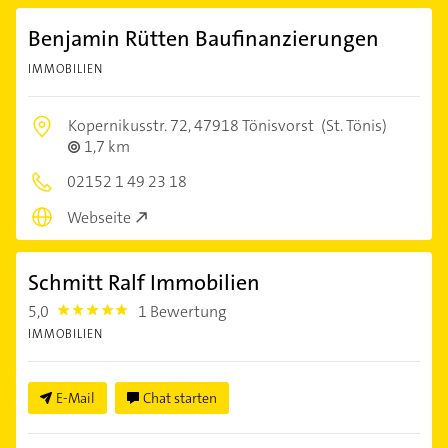
Benjamin Rütten Baufinanzierungen
IMMOBILIEN
Kopernikusstr. 72,
47918 Tönisvorst
(St. Tönis)
1,7 km
02152 1 49 23 18
Webseite
Schmitt Ralf Immobilien
5,0
1 Bewertung
5.0
IMMOBILIEN
E-Mail
Chat starten