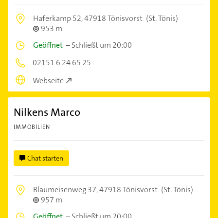
Haferkamp 52,
47918 Tönisvorst
(St. Tönis)
953 m
Geöffnet
–
Schließt um 20:00
02151 6 24 65 25
Webseite
Nilkens Marco
IMMOBILIEN
Chat starten
Blaumeisenweg 37,
47918 Tönisvorst
(St. Tönis)
957 m
Geöffnet
–
Schließt um 20:00