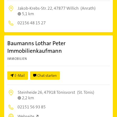
Jakob-Krebs-Str. 22,
47877 Willich
(Anrath)
5,1 km
02156 48 15 27
Baumanns Lothar Peter
Immobilienkaufmann
IMMOBILIEN
E-Mail
Chat starten
Steinheide 26,
47918 Tönisvorst
(St. Tönis)
2,2 km
02151 56 93 85
Webseite