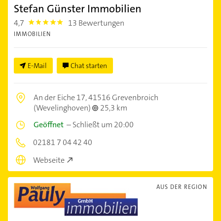
Stefan Günster Immobilien
4,7
13 Bewertungen
4.7000003
IMMOBILIEN
E-Mail
Chat starten
An der Eiche 17,
41516 Grevenbroich
(Wevelinghoven)
25,3 km
Geöffnet
–
Schließt um 20:00
02181 7 04 42 40
Webseite
AUS DER REGION