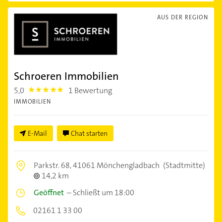
AUS DER REGION
Schroeren Immobilien
5,0
1 Bewertung
5.0
IMMOBILIEN
E-Mail
Chat starten
Parkstr. 68,
41061 Mönchengladbach
(Stadtmitte)
14,2 km
Geöffnet
–
Schließt um 18:00
02161 1 33 00