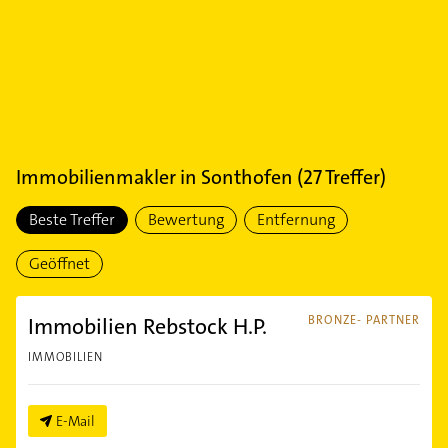
Immobilienmakler
in
Sonthofen
(
27
Treffer)
Beste Treffer
Bewertung
Entfernung
Geöffnet
Immobilien Rebstock H.P.
BRONZE- PARTNER
IMMOBILIEN
E-Mail