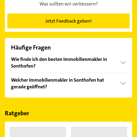
Was sollten wir verbessern?
Jetzt Feedback geben!
Häufige Fragen
Wie finde ich den besten Immobilienmakler in
Sonthofen?
Vergleichen Sie alle Anbieter anhand echter
Welcher Immobilienmakler in Sonthofen hat
Kundenmeinungen und profitieren Sie von den
gerade geöffnet?
Empfehlungen. Die Suchergebnisse können Sie sich
einfach nach
Bewertungen
sortiert anzeigen lassen.
Im Anbieter-Bereich finden Sie alle
Öffnungszeiten
.
Bitte beachten Sie, dass diese an Sonn- und
Feiertagen abweichen können.
Ratgeber