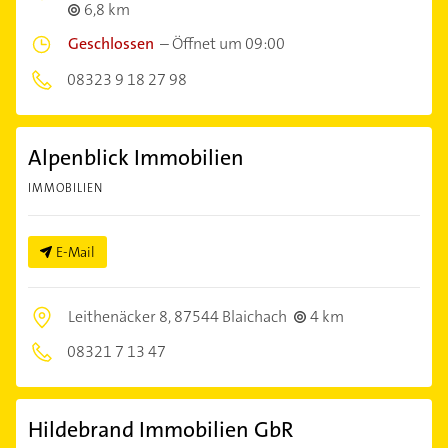
6,8 km
Geschlossen
–
Öffnet um 09:00
08323 9 18 27 98
Alpenblick Immobilien
IMMOBILIEN
E-Mail
Leithenäcker 8,
87544 Blaichach
4 km
08321 7 13 47
Hildebrand Immobilien GbR