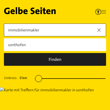
Finden
Umkreis:
0
km