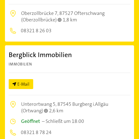
Oberzollbrücke 7,
87527 Ofterschwang
(Oberzollbrücke)
1,8 km
08321 8 26 03
Bergblick Immobilien
IMMOBILIEN
E-Mail
Unterortwang 5,
87545 Burgberg i.Allgäu
(Ortwang)
2,6 km
Geöffnet
–
Schließt um 18:00
08321 8 78 24