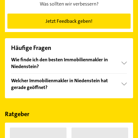
Was sollten wir verbessern?
Jetzt Feedback geben!
Häufige Fragen
Wie finde ich den besten Immobilienmakler in
Niedenstein?
Vergleichen Sie alle Anbieter anhand echter
Welcher Immobilienmakler in Niedenstein hat
Kundenmeinungen und profitieren Sie von den
gerade geöffnet?
Empfehlungen. Die Suchergebnisse können Sie sich
einfach nach
Bewertungen
sortiert anzeigen lassen.
Im Anbieter-Bereich finden Sie alle
Öffnungszeiten
.
Bitte beachten Sie, dass diese an Sonn- und
Feiertagen abweichen können.
Ratgeber