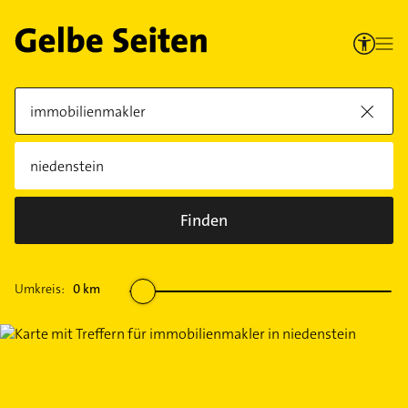
Finden
Umkreis:
0
km