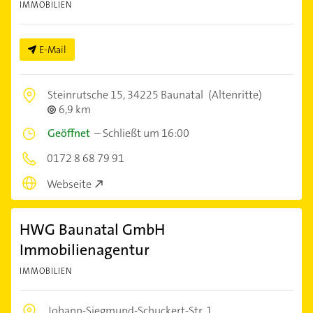
IMMOBILIEN
E-Mail
Steinrutsche 15,
34225 Baunatal
(Altenritte)
6,9 km
Geöffnet
–
Schließt um 16:00
0172 8 68 79 91
Webseite
HWG Baunatal GmbH
Immobilienagentur
IMMOBILIEN
Johann-Siegmund-Schuckert-Str. 1,