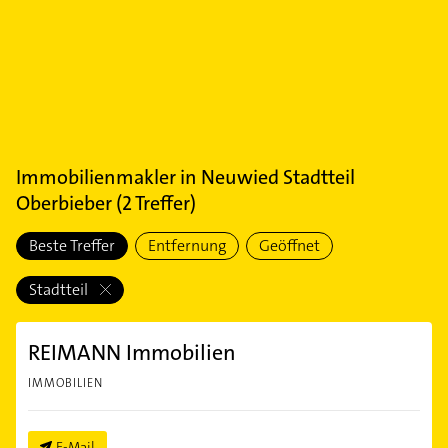
Immobilienmakler
in
Neuwied Stadtteil
Oberbieber
(
2
Treffer)
Beste Treffer
Entfernung
Geöffnet
Stadtteil
REIMANN Immobilien
IMMOBILIEN
E-Mail