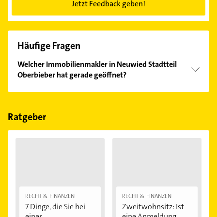
Jetzt Feedback geben!
Häufige Fragen
Welcher Immobilienmakler in Neuwied Stadtteil
Oberbieber hat gerade geöffnet?
Im Anbieter-Bereich finden Sie alle
Öffnungszeiten
.
Bitte beachten Sie, dass diese an Sonn- und
Feiertagen abweichen können.
Ratgeber
RECHT & FINANZEN
RECHT & FINANZEN
7 Dinge, die Sie bei
Zweitwohnsitz: Ist
einer
eine Anmeldung...