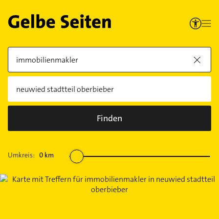
Finden
Umkreis:
0
km