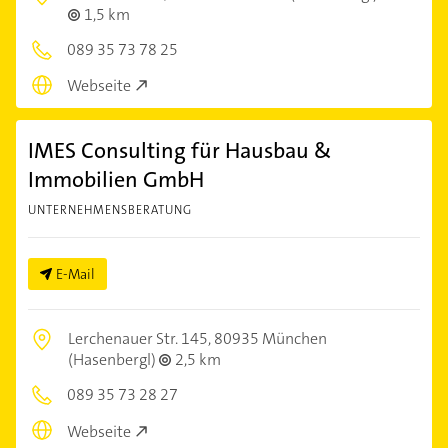
1,5 km
089 35 73 78 25
Webseite
IMES Consulting für Hausbau &
Immobilien GmbH
UNTERNEHMENSBERATUNG
E-Mail
Lerchenauer Str. 145,
80935 München
(Hasenbergl)
2,5 km
089 35 73 28 27
Webseite