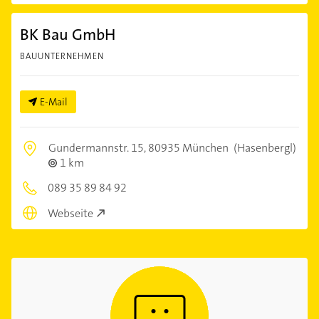
BK Bau GmbH
BAUUNTERNEHMEN
E-Mail
Gundermannstr. 15,
80935 München
(Hasenbergl)
1 km
089 35 89 84 92
Webseite