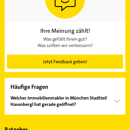
Ihre Meinung zählt!
Was gefällt Ihnen gut?
Was sollten wir verbessern?
Jetzt Feedback geben!
Häufige Fragen
Welcher Immobilienmakler in München Stadtteil
Hasenbergl hat gerade geöffnet?
Im Anbieter-Bereich finden Sie alle
Öffnungszeiten
.
Bitte beachten Sie, dass diese an Sonn- und
Feiertagen abweichen können.
Ratgeber