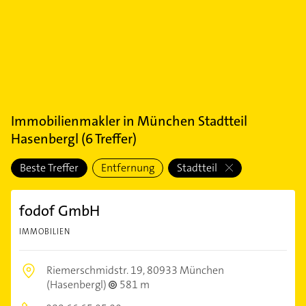
Immobilienmakler
in
München Stadtteil
Hasenbergl
(
6
Treffer)
Beste Treffer
Entfernung
Stadtteil
fodof GmbH
IMMOBILIEN
Riemerschmidstr. 19,
80933 München
(Hasenbergl)
581 m