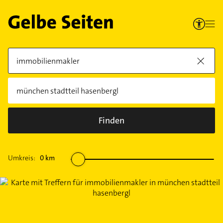
Finden
Umkreis:
0
km