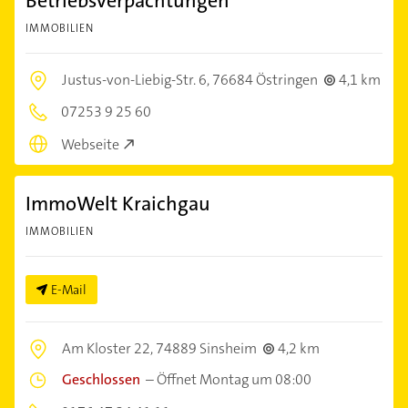
Betriebsverpachtungen
IMMOBILIEN
Justus-von-Liebig-Str. 6,
76684 Östringen
4,1 km
07253 9 25 60
Webseite
ImmoWelt Kraichgau
IMMOBILIEN
E-Mail
Am Kloster 22,
74889 Sinsheim
4,2 km
Geschlossen
–
Öffnet Montag um 08:00