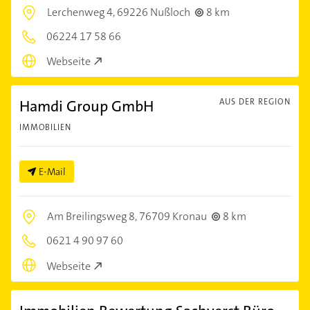
Lerchenweg 4,
69226 Nußloch
8 km
06224 17 58 66
Webseite
Hamdi Group GmbH
AUS DER REGION
IMMOBILIEN
E-Mail
Am Breilingsweg 8,
76709 Kronau
8 km
0621 4 90 97 60
Webseite