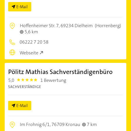
E-Mail
Hoffenheimer Str. 7,
69234 Dielheim
(Horrenberg)
5,6 km
06222 7 20 58
Webseite
Pölitz Mathias Sachverständigenbüro
5,0
1 Bewertung
5.0
SACHVERSTÄNDIGE
E-Mail
Im Frohnig 6/1,
76709 Kronau
7 km