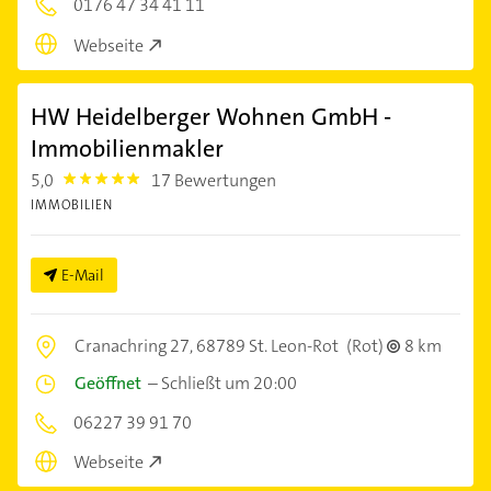
0176 47 34 41 11
Webseite
HW Heidelberger Wohnen GmbH -
Immobilienmakler
5,0
17 Bewertungen
5.0
IMMOBILIEN
E-Mail
Cranachring 27,
68789 St. Leon-Rot
(Rot)
8 km
Geöffnet
–
Schließt um 20:00
06227 39 91 70
Webseite