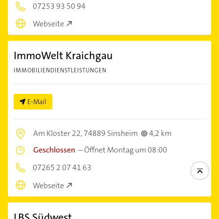
07253 93 50 94
Webseite
ImmoWelt Kraichgau
IMMOBILIENDIENSTLEISTUNGEN
E-Mail
Am Kloster 22,
74889 Sinsheim
4,2 km
Geschlossen
–
Öffnet Montag um 08:00
07265 2 07 41 63
Webseite
LBS Südwest