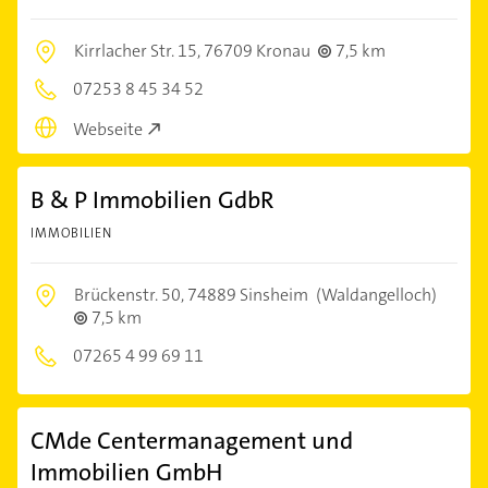
Kirrlacher Str. 15,
76709 Kronau
7,5 km
07253 8 45 34 52
Webseite
B & P Immobilien GdbR
IMMOBILIEN
Brückenstr. 50,
74889 Sinsheim
(Waldangelloch)
7,5 km
07265 4 99 69 11
CMde Centermanagement und
Immobilien GmbH