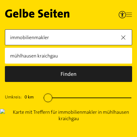
Finden
Umkreis:
0
km