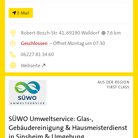
E-Mail
Robert-Bosch-Str. 41,
69190 Walldorf
7,6 km
Geschlossen
–
Öffnet Montag um 07:30
06227 81 34 60
Webseite
AUS DER REGION
FIRST CLASS
SÜWO Umweltservice: Glas-,
Gebäudereinigung & Hausmeisterdienst
in Sinsheim & Umgebung