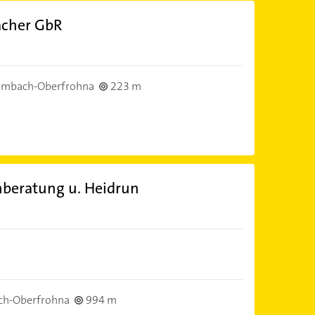
cher GbR
imbach-Oberfrohna
223 m
enberatung u. Heidrun
ch-Oberfrohna
994 m