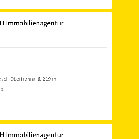
H Immobilienagentur
bach-Oberfrohna
219 m
00
H Immobilienagentur