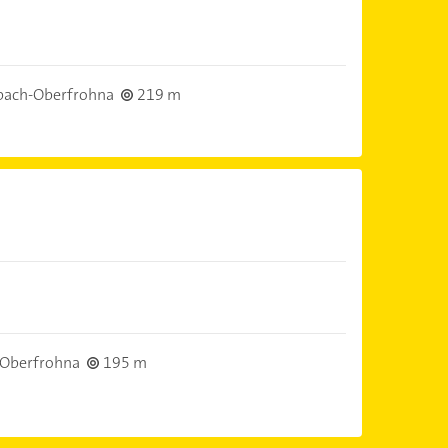
bach-Oberfrohna
219 m
Oberfrohna
195 m