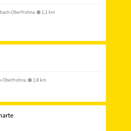
bach-Oberfrohna
1,1 km
h-Oberfrohna
1,8 km
harte