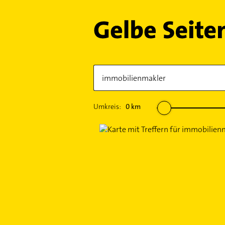
Umkreis:
0
km