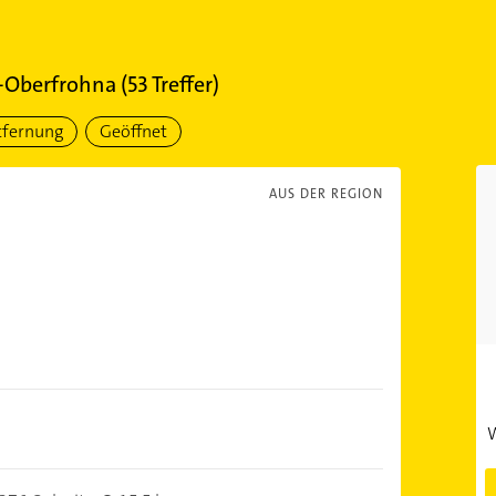
-Oberfrohna
(
53
Treffer)
tfernung
Geöffnet
AUS DER REGION
W