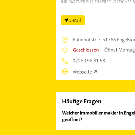
IHR PARTNER FÜR EIN ERFOLGREICHES 
E-Mail
Bahnhofstr. 7,
51766 Engelski
Geschlossen
–
Öffnet Montag
02263 96 81 58
Webseite
Häufige Fragen
Welcher Immobilienmakler in Engel
geöffnet?
Im Anbieter-Bereich finden Sie alle