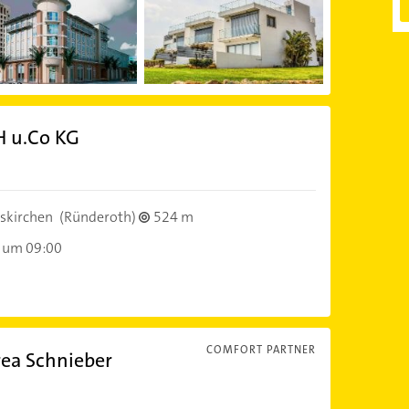
H u.Co KG
skirchen
(Ründeroth)
524 m
 um 09:00
COMFORT PARTNER
rea Schnieber