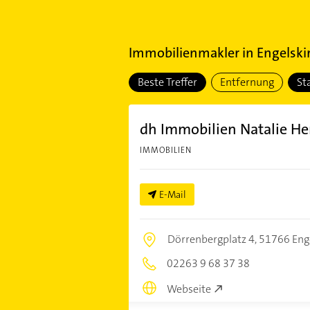
Immobilienmakler
in
Engelski
Beste Treffer
Entfernung
St
dh Immobilien Natalie He
IMMOBILIEN
E-Mail
Dörrenbergplatz 4,
51766 Eng
02263 9 68 37 38
Webseite