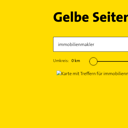
Umkreis:
0
km