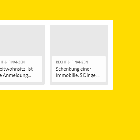
önnen.
HT & FINANZEN
RECHT & FINANZEN
itwohnsitz: Ist
Schenkung einer
e Anmeldung...
Immobilie: 5 Dinge,...