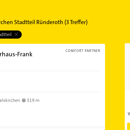
rchen Stadtteil Ründeroth
(
3
Treffer)
adtteil
COMFORT PARTNER
rhaus-Frank
elskirchen
319 m
W