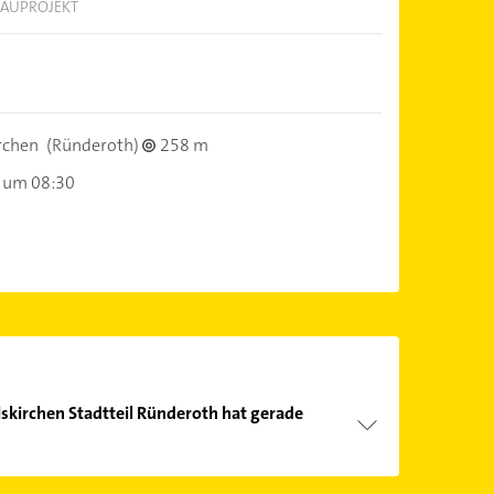
BAUPROJEKT
rchen
(Ründeroth)
258 m
 um 08:30
skirchen Stadtteil Ründeroth hat gerade
Öffnungszeiten
. Bitte beachten Sie, dass diese an