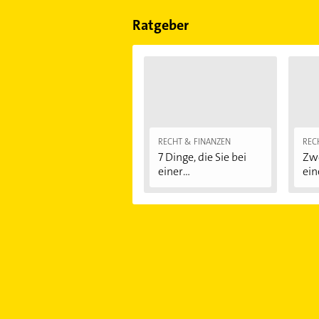
Sonn- und Feiertagen abweichen k
Ratgeber
RECHT & FINANZEN
REC
7 Dinge, die Sie bei
Zwe
einer
ein
Immobilienfinanzier
ung...