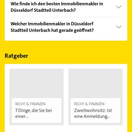
Wie finde ich den besten Immobilienmakler in
Düsseldorf Stadtteil Unterbach?
Vergleichen Sie alle Anbieter anhand echter
Welcher Immobilienmakler in Düsseldorf
Kundenmeinungen und profitieren Sie von den
Stadtteil Unterbach hat gerade geöffnet?
Empfehlungen. Die Suchergebnisse können Sie sich
einfach nach
Bewertungen
sortiert anzeigen lassen.
Im Anbieter-Bereich finden Sie alle
Öffnungszeiten
.
Bitte beachten Sie, dass diese an Sonn- und
Feiertagen abweichen können.
Ratgeber
RECHT & FINANZEN
RECHT & FINANZEN
7 Dinge, die Sie bei
Zweitwohnsitz: Ist
einer
eine Anmeldung...
Immobilienfinanzier
ung...