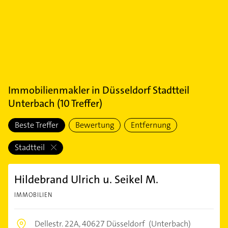
Immobilienmakler
in
Düsseldorf Stadtteil
Unterbach
(
10
Treffer)
Beste Treffer
Bewertung
Entfernung
Stadtteil
Hildebrand Ulrich u. Seikel M.
IMMOBILIEN
Dellestr. 22A,
40627 Düsseldorf
(Unterbach)