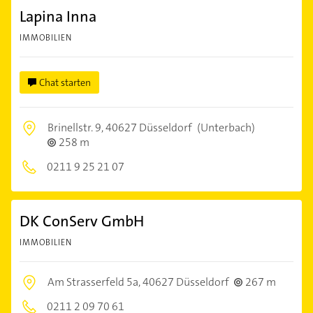
Lapina Inna
IMMOBILIEN
Chat starten
Brinellstr. 9,
40627 Düsseldorf
(Unterbach)
258 m
0211 9 25 21 07
DK ConServ GmbH
IMMOBILIEN
Am Strasserfeld 5a,
40627 Düsseldorf
267 m
0211 2 09 70 61