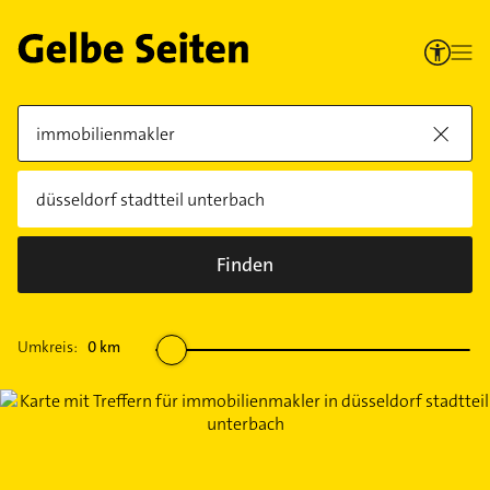
Finden
Umkreis:
0
km