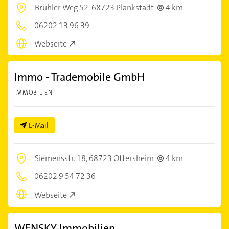
Brühler Weg 52,
68723 Plankstadt
4 km
06202 13 96 39
Webseite
Immo - Trademobile GmbH
IMMOBILIEN
E-Mail
Siemensstr. 18,
68723 Oftersheim
4 km
06202 9 54 72 36
Webseite
WENSKY Immobilien