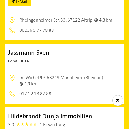
E-Mail
Rheingönheimer Str. 33,
67122 Altrip
4,8 km
06236 5 77 78 88
Jassmann Sven
IMMOBILIEN
Im Wirbel 99,
68219 Mannheim
(Rheinau)
4,9 km
0174 2 18 87 88
Hildebrandt Dunja Immobilien
3,0
1 Bewertung
3.0