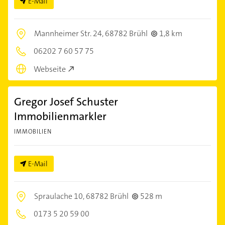
E-Mail
Mannheimer Str. 24,
68782 Brühl
1,8 km
06202 7 60 57 75
Webseite
Gregor Josef Schuster
Immobilienmarkler
IMMOBILIEN
E-Mail
Spraulache 10,
68782 Brühl
528 m
0173 5 20 59 00