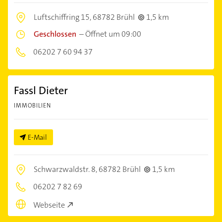
Luftschiffring 15,
68782 Brühl
1,5 km
Geschlossen
–
Öffnet um 09:00
06202 7 60 94 37
Fassl Dieter
IMMOBILIEN
E-Mail
Schwarzwaldstr. 8,
68782 Brühl
1,5 km
06202 7 82 69
Webseite