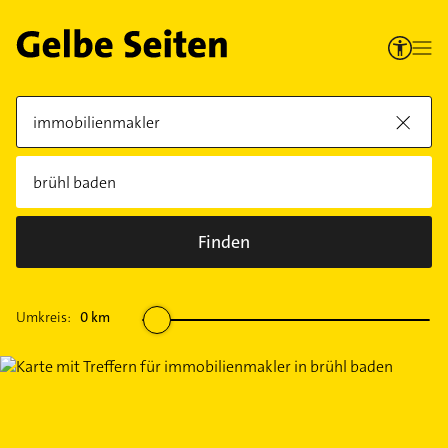
Finden
Umkreis:
0
km