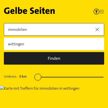
Finden
Umkreis:
0
km