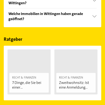
Wittingen?
Vergleichen Sie alle Anbieter anhand echter
Welche Immobilien in Wittingen haben gerade
Kundenmeinungen und profitieren Sie von den
geöffnet?
Empfehlungen. Die Suchergebnisse können Sie sich
einfach nach
Bewertungen
sortiert anzeigen lassen.
Im Anbieter-Bereich finden Sie alle
Öffnungszeiten
.
Bitte beachten Sie, dass diese an Sonn- und
Feiertagen abweichen können.
Ratgeber
RECHT & FINANZEN
RECHT & FINANZEN
7 Dinge, die Sie bei
Zweitwohnsitz: Ist
einer
eine Anmeldung...
Immobilienfinanzier
ung...