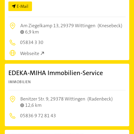
E-Mail
Am Ziegelkamp 13,
29379 Wittingen
(Knesebeck)
6,9 km
05834 3 30
Webseite
EDEKA-MIHA Immobilien-Service
IMMOBILIEN
Benitzer Str. 9,
29378 Wittingen
(Radenbeck)
12,6 km
05836 9 72 81 43