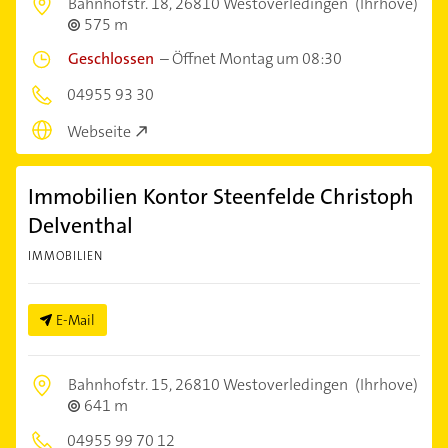
Bahnhofstr. 18,
26810 Westoverledingen
(Ihrhove)
575 m
Geschlossen
–
Öffnet Montag um 08:30
04955 93 30
Webseite
Immobilien Kontor Steenfelde Christoph
Delventhal
IMMOBILIEN
E-Mail
Bahnhofstr. 15,
26810 Westoverledingen
(Ihrhove)
641 m
04955 99 70 12