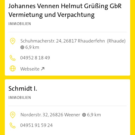
Johannes Vennen Helmut Grüßing GbR
Vermietung und Verpachtung
IMMOBILIEN
Schuhmacherstr. 24,
26817 Rhauderfehn
(Rhaude)
6,9 km
04952 8 18 49
Webseite
Schmidt I.
IMMOBILIEN
Norderstr. 32,
26826 Weener
6,9 km
04951 91 59 24