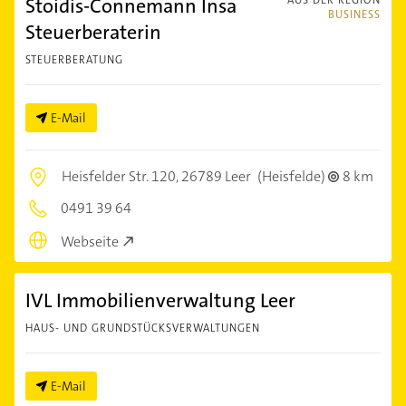
Stoidis-Connemann Insa
AUS DER REGION
BUSINESS
Steuerberaterin
STEUERBERATUNG
E-Mail
Heisfelder Str. 120,
26789 Leer
(Heisfelde)
8 km
0491 39 64
Webseite
IVL Immobilienverwaltung Leer
HAUS- UND GRUNDSTÜCKSVERWALTUNGEN
E-Mail