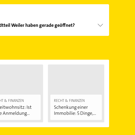
tteil Weiler haben gerade geöffnet?
Öffnungszeiten
. Bitte beachten Sie, dass diese an
önnen.
HT & FINANZEN
RECHT & FINANZEN
itwohnsitz: Ist
Schenkung einer
e Anmeldung...
Immobilie: 5 Dinge,...