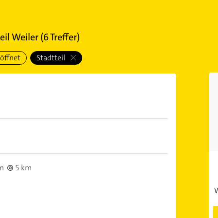
eil Weiler
(
6
Treffer)
öffnet
Stadtteil
im
5 km
W