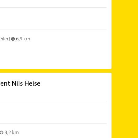
iler)
6,9 km
nt Nils Heise
3,2 km