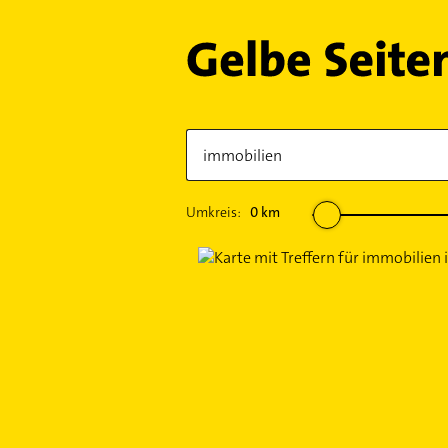
Umkreis:
0
km