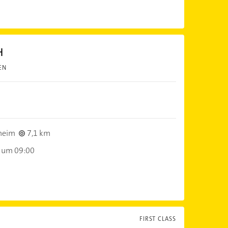
H
EN
heim
7,1 km
 um 09:00
FIRST CLASS