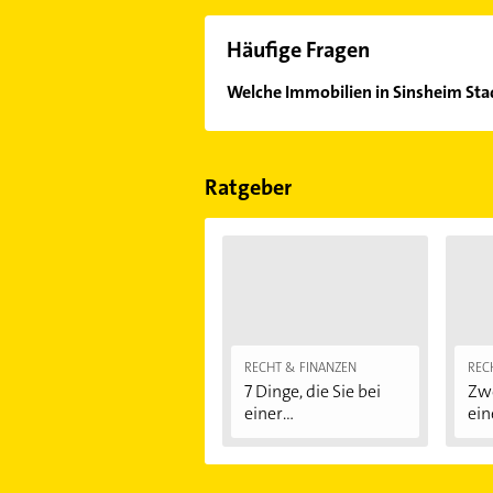
Häufige Fragen
Welche Immobilien in Sinsheim Stad
Im Anbieter-Bereich finden Sie alle
Sonn- und Feiertagen abweichen k
Ratgeber
RECHT & FINANZEN
REC
7 Dinge, die Sie bei
Zwe
einer
ein
Immobilienfinanzier
ung...