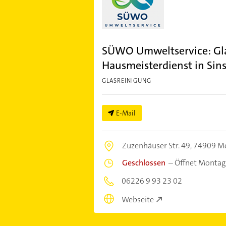
SÜWO Umweltservice: Gla
Hausmeisterdienst in S
GLASREINIGUNG
E-Mail
Zuzenhäuser Str. 49,
74909 M
Geschlossen
–
Öffnet Montag
06226 9 93 23 02
Webseite