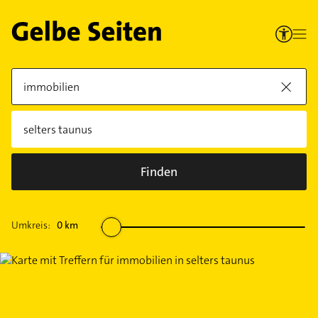
Finden
Umkreis:
0
km