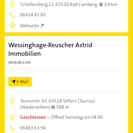
Schellersberg 22,
65520 Bad Camberg
3,4 km
06434 83 80
Webseite
Wessinghage-Reuscher Astrid
Immobilien
IMMOBILIEN
E-Mail
Taunusstr. 63,
65618 Selters (Taunus)
(Niederselters)
788 m
Geschlossen
–
Öffnet Samstag um 08:00
06483 63 94