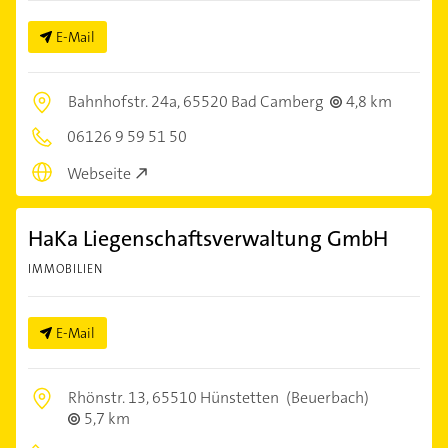
E-Mail
Bahnhofstr. 24a,
65520 Bad Camberg
4,8 km
06126 9 59 51 50
Webseite
HaKa Liegenschaftsverwaltung GmbH
IMMOBILIEN
E-Mail
Rhönstr. 13,
65510 Hünstetten
(Beuerbach)
5,7 km