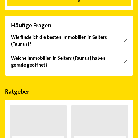
Häufige Fragen
Wie finde ich die besten Immobilien in Selters
(Taunus)?
Vergleichen Sie alle Anbieter anhand echter
Welche Immobilien in Selters (Taunus) haben
Kundenmeinungen und profitieren Sie von den
gerade geöffnet?
Empfehlungen. Die Suchergebnisse können Sie sich
einfach nach
Bewertungen
sortiert anzeigen lassen.
Im Anbieter-Bereich finden Sie alle
Öffnungszeiten
.
Bitte beachten Sie, dass diese an Sonn- und
Feiertagen abweichen können.
Ratgeber