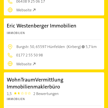
06438 9 25 06 17
Webseite
Eric Westenberger Immobilien
IMMOBILIEN
Burgstr. 50,
65597 Hünfelden
(Kirberg)
5,7 km
0177 2 55 50 98
Webseite
WohnTraumVermittlung
Immobilienmaklerbüro
1,5
2 Bewertungen
1.5
IMMOBILIEN