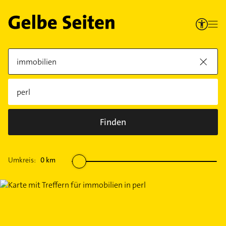
Finden
Umkreis:
0
km