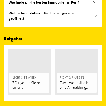
Wie finde ich die besten Immobilien in Perl?
Vergleichen Sie alle Anbieter anhand echter
Welche Immobilien in Perl haben gerade
Kundenmeinungen und profitieren Sie von den
geöffnet?
Empfehlungen. Die Suchergebnisse können Sie sich
einfach nach
Bewertungen
sortiert anzeigen lassen.
Im Anbieter-Bereich finden Sie alle
Öffnungszeiten
.
Bitte beachten Sie, dass diese an Sonn- und
Feiertagen abweichen können.
Ratgeber
RECHT & FINANZEN
RECHT & FINANZEN
7 Dinge, die Sie bei
Zweitwohnsitz: Ist
einer
eine Anmeldung...
Immobilienfinanzier
ung...