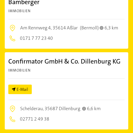
Bamberger
IMMOBILIEN
Am Rennweg 4,
35614 Aßlar
(Bermoll)
6,3 km
0171 7 77 23 40
Confirmator GmbH & Co. Dillenburg KG
IMMOBILIEN
E-Mail
Schelderau,
35687 Dillenburg
6,6 km
02771 2 49 38