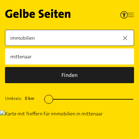
Finden
Umkreis:
0
km