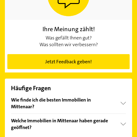
Ihre Meinung zählt!
Was gefällt Ihnen gut?
Was sollten wir verbessern?
Jetzt Feedback geben!
Häufige Fragen
Wie finde ich die besten Immobilien in
Mittenaar?
Vergleichen Sie alle Anbieter anhand echter
Welche Immobilien in Mittenaar haben gerade
Kundenmeinungen und profitieren Sie von den
geöffnet?
Empfehlungen. Die Suchergebnisse können Sie sich
einfach nach
Bewertungen
sortiert anzeigen lassen.