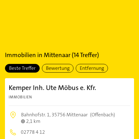
Immobilien
in
Mittenaar
(
14
Treffer)
Beste Treffer
Bewertung
Entfernung
Kemper Inh. Ute Möbus e. Kfr.
IMMOBILIEN
Bahnhofstr. 1,
35756 Mittenaar
(Offenbach)
2,1 km
02778 4 12