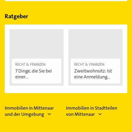
Im Anbieter-Bereich finden Sie alle
Öffnungszeiten
.
Bitte beachten Sie, dass diese an Sonn- und
Feiertagen abweichen können.
Ratgeber
RECHT & FINANZEN
RECHT & FINANZEN
7 Dinge, die Sie bei
Zweitwohnsitz: Ist
einer
eine Anmeldung...
Immobilienfinanzier
ung...
Immobilien in Mittenaar
Immobilien in Stadtteilen
und der Umgebung
von Mittenaar