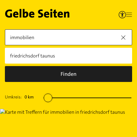
Finden
Umkreis:
0
km