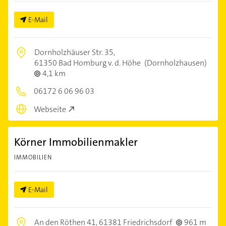
E-Mail
Dornholzhäuser Str. 35,
61350 Bad Homburg v. d. Höhe
(Dornholzhausen)
4,1 km
06172 6 06 96 03
Webseite
Körner Immobilienmakler
IMMOBILIEN
E-Mail
An den Röthen 41,
61381 Friedrichsdorf
961 m