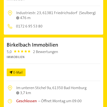
Industriestr. 23,
61381 Friedrichsdorf
(Seulberg)
476 m
0172 6 95 53 80
Birkelbach Immobilien
5,0
2 Bewertungen
5.0
IMMOBILIEN
E-Mail
Im unteren Stichel 9a,
61350 Bad Homburg
3,7 km
Geschlossen
–
Öffnet Montag um 09:00