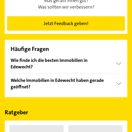
Was gefällt Ihnen gut?
Was sollten wir verbessern?
Jetzt Feedback geben!
Häufige Fragen
Wie finde ich die besten Immobilien in
Edewecht?
Vergleichen Sie alle Anbieter anhand echter
Welche Immobilien in Edewecht haben gerade
Kundenmeinungen und profitieren Sie von den
geöffnet?
Empfehlungen. Die Suchergebnisse können Sie sich
einfach nach
Bewertungen
sortiert anzeigen lassen.
Im Anbieter-Bereich finden Sie alle
Öffnungszeiten
.
Bitte beachten Sie, dass diese an Sonn- und
Feiertagen abweichen können.
Ratgeber