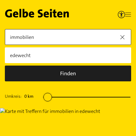
Finden
Umkreis:
0
km