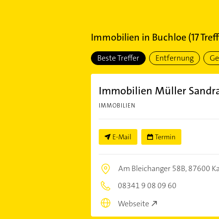
Immobilien
in
Buchloe
(
17
Treff
Beste Treffer
Entfernung
Ge
Immobilien Müller Sandr
IMMOBILIEN
E-Mail
Termin
Am Bleichanger 58B,
87600 K
08341 9 08 09 60
Webseite