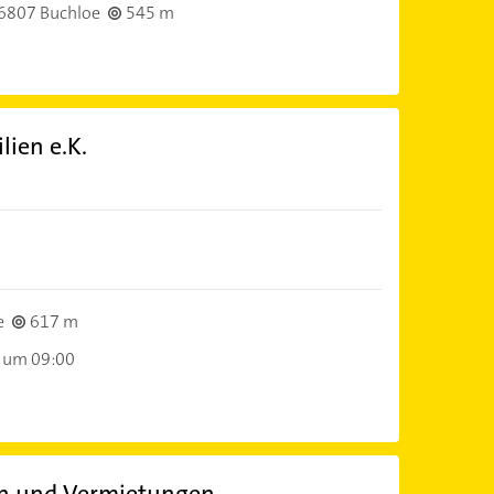
6807 Buchloe
545 m
ien e.K.
e
617 m
 um 09:00
ien und Vermietungen