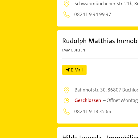
Schwabmünchener Str. 21b,
8
08241 9 94 99 97
Rudolph Matthias Immobil
IMMOBILIEN
E-Mail
Bahnhofstr. 30,
86807 Buchlo
Geschlossen
–
Öffnet Montag
08241 9 18 35 66
Hilde Leupolz - Immobil