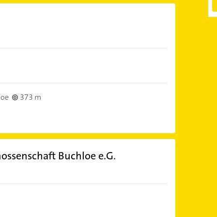
loe
373 m
ssenschaft Buchloe e.G.