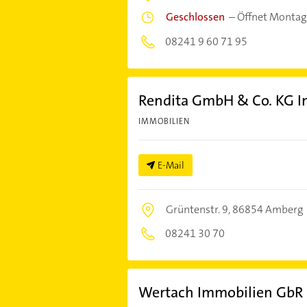
Geschlossen
–
Öffnet Montag
08241 9 60 71 95
Rendita GmbH & Co. KG 
IMMOBILIEN
E-Mail
Grüntenstr. 9,
86854 Amberg
08241 30 70
Wertach Immobilien GbR