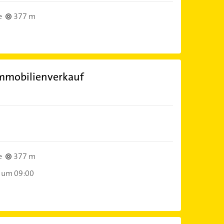
e
377 m
mmobilienverkauf
e
377 m
 um 09:00