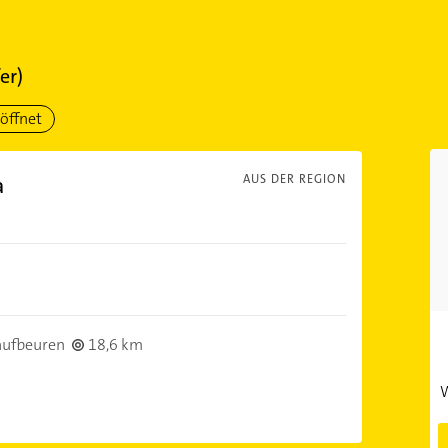
er)
öffnet
a
AUS DER REGION
aufbeuren
18,6 km
W