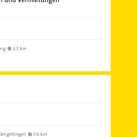
erg
3,5 km
dergeltingen
3,6 km