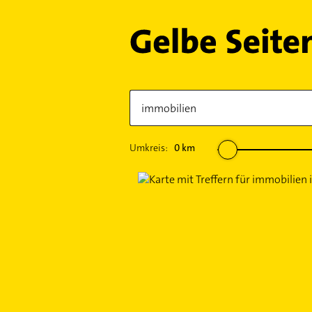
Umkreis:
0
km