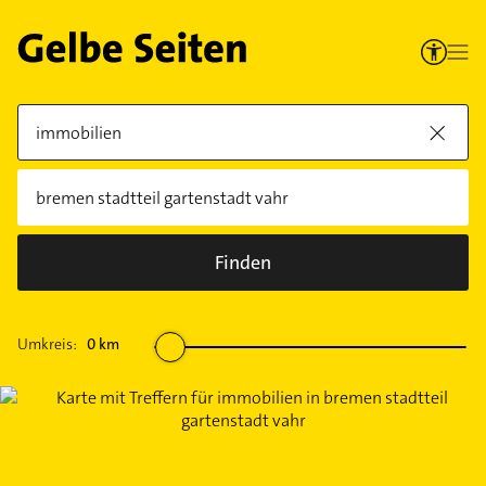
Finden
Umkreis:
0
km