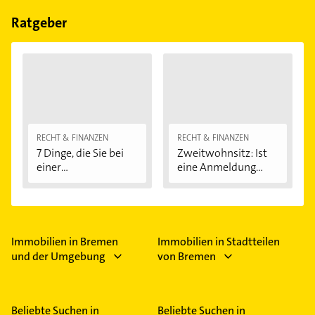
Bitte beachten Sie, dass diese an Sonn- und
Feiertagen abweichen können.
Ratgeber
RECHT & FINANZEN
RECHT & FINANZEN
7 Dinge, die Sie bei
Zweitwohnsitz: Ist
einer
eine Anmeldung...
Immobilienfinanzier
ung...
Immobilien in Bremen
Immobilien in Stadtteilen
und der Umgebung
von Bremen
Beliebte Suchen in
Beliebte Suchen in