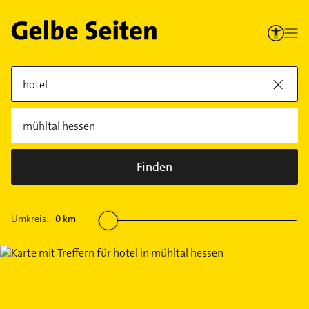
Finden
Umkreis:
0
km