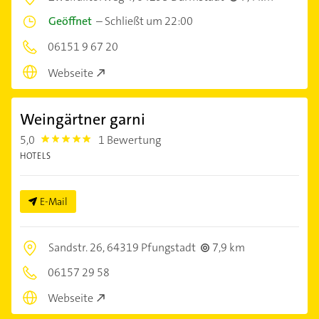
Geöffnet
–
Schließt um 22:00
06151 9 67 20
Webseite
Weingärtner garni
5,0
1 Bewertung
5.0
HOTELS
E-Mail
Sandstr. 26,
64319 Pfungstadt
7,9 km
06157 29 58
Webseite