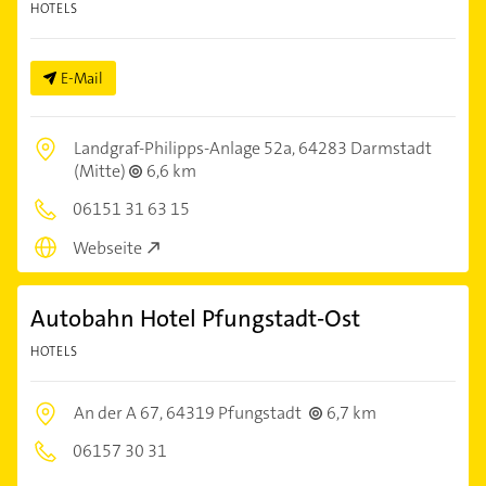
HOTELS
E-Mail
Landgraf-Philipps-Anlage 52a,
64283 Darmstadt
(Mitte)
6,6 km
06151 31 63 15
Webseite
Autobahn Hotel Pfungstadt-Ost
HOTELS
An der A 67,
64319 Pfungstadt
6,7 km
06157 30 31