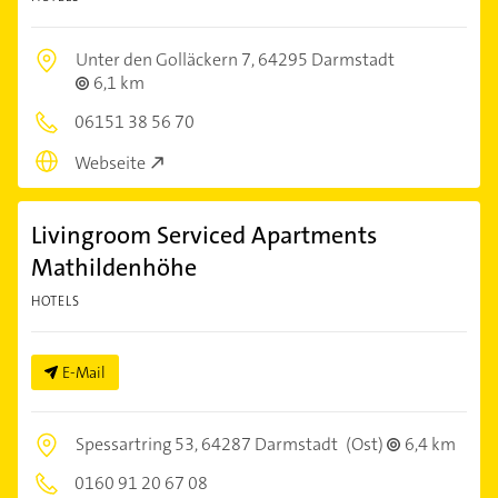
Unter den Golläckern 7,
64295 Darmstadt
6,1 km
06151 38 56 70
Webseite
Livingroom Serviced Apartments
Mathildenhöhe
HOTELS
E-Mail
Spessartring 53,
64287 Darmstadt
(Ost)
6,4 km
0160 91 20 67 08