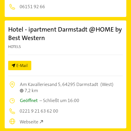
06151 92 66
Hotel - ipartment Darmstadt @HOME by
Best Western
HOTELS
E-Mail
Am Kavalleriesand 5,
64295 Darmstadt
(West)
7,2 km
Geöffnet
–
Schließt um 16:00
0221 9 21 63 62 00
Webseite