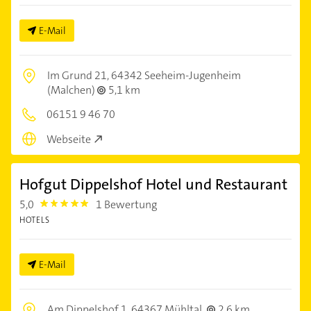
E-Mail
Im Grund 21,
64342 Seeheim-Jugenheim
(Malchen)
5,1 km
06151 9 46 70
Webseite
Hofgut Dippelshof Hotel und Restaurant
5,0
1 Bewertung
5.0
HOTELS
E-Mail
Am Dippelshof 1,
64367 Mühltal
2,6 km