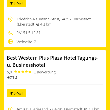
E-Mail
Friedrich-Naumann-Str. 8,
64297 Darmstadt
(Eberstadt)
4,1 km
06151 5 10 81
Webseite
Best Western Plus Plaza Hotel Tagungs-
u. Businesshotel
5,0
1 Bewertung
5.0
HOTELS
E-Mail
Am Kavalleriesand 6,
64295 Darmstadt
7,1 km