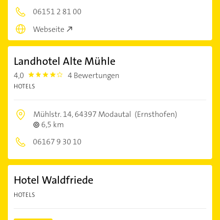
06151 2 81 00
Webseite
Landhotel Alte Mühle
4,0
4 Bewertungen
4.0
HOTELS
Mühlstr. 14,
64397 Modautal
(Ernsthofen)
6,5 km
06167 9 30 10
Hotel Waldfriede
HOTELS