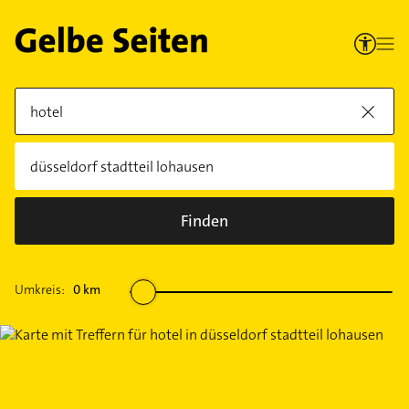
Finden
Umkreis:
0
km