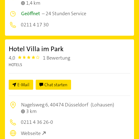
1,4 km
Geöffnet
–
24 Stunden Service
0211 4 17 30
Hotel Villa im Park
4,0
1 Bewertung
4.0
HOTELS
E-Mail
Chat starten
Nagelsweg 6,
40474 Düsseldorf
(Lohausen)
3 km
0211 4 36 26-0
Webseite