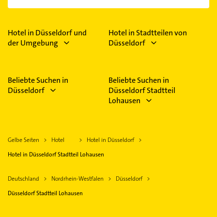
einfach nach
Bewertungen
sortiert anzeigen lassen.
Im Anbieter-Bereich finden Sie alle
Öffnungszeiten
.
Bitte beachten Sie, dass diese an Sonn- und
Feiertagen abweichen können.
Hotel in Düsseldorf und
Hotel in Stadtteilen von
der Umgebung
Düsseldorf
Beliebte Suchen in
Beliebte Suchen in
Düsseldorf
Düsseldorf Stadtteil
Lohausen
Gelbe Seiten
Hotel
Hotel in Düsseldorf
Hotel in Düsseldorf Stadtteil Lohausen
Deutschland
Nordrhein-Westfalen
Düsseldorf
Düsseldorf Stadtteil Lohausen