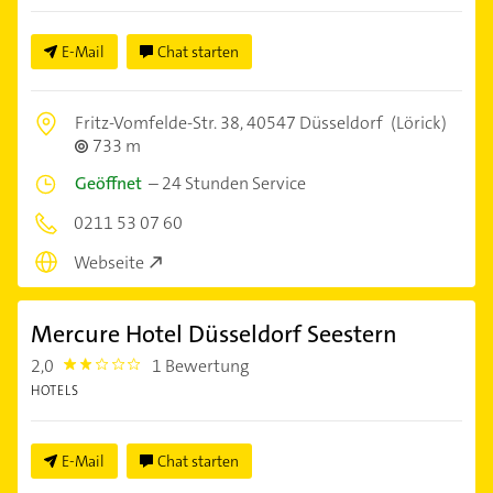
E-Mail
Chat starten
Fritz-Vomfelde-Str. 38,
40547 Düsseldorf
(Lörick)
733 m
Geöffnet
–
24 Stunden Service
0211 53 07 60
Webseite
Mercure Hotel Düsseldorf Seestern
2,0
1 Bewertung
2.0
HOTELS
E-Mail
Chat starten