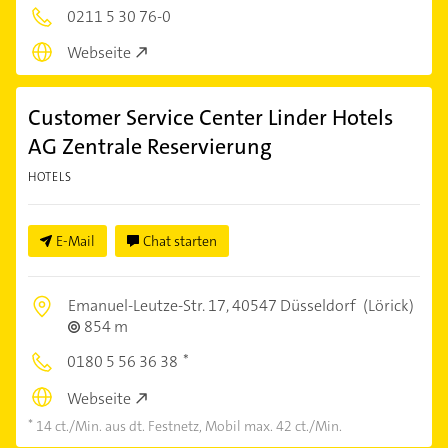
0211 5 30 76-0
Webseite
Customer Service Center Linder Hotels
AG Zentrale Reservierung
HOTELS
E-Mail
Chat starten
Emanuel-Leutze-Str. 17,
40547 Düsseldorf
(Lörick)
854 m
0180 5 56 36 38
Webseite
14 ct./Min. aus dt. Festnetz, Mobil max. 42 ct./Min.