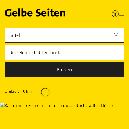
Finden
Umkreis:
0
km