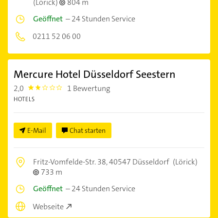
(Lörick)
804 m
Geöffnet
–
24 Stunden Service
0211 52 06 00
Mercure Hotel Düsseldorf Seestern
2,0
1 Bewertung
2.0
HOTELS
E-Mail
Chat starten
Fritz-Vomfelde-Str. 38,
40547 Düsseldorf
(Lörick)
733 m
Geöffnet
–
24 Stunden Service
Webseite