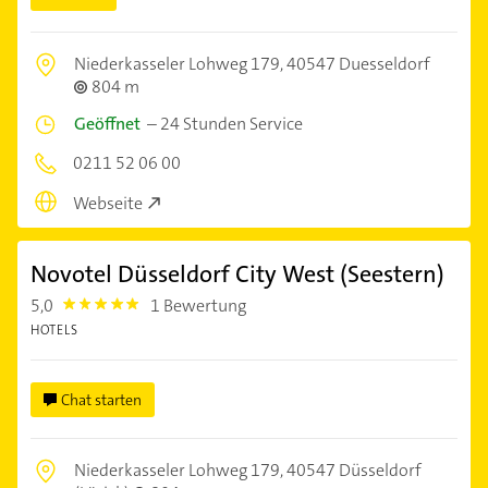
Niederkasseler Lohweg 179,
40547 Duesseldorf
804 m
Geöffnet
–
24 Stunden Service
0211 52 06 00
Webseite
Novotel Düsseldorf City West (Seestern)
5,0
1 Bewertung
5.0
HOTELS
Chat starten
Niederkasseler Lohweg 179,
40547 Düsseldorf