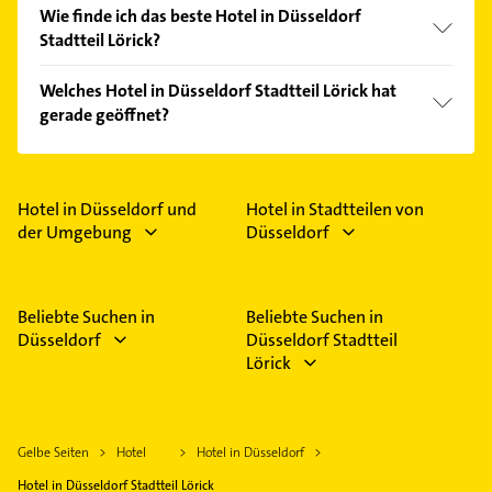
Wie finde ich das beste Hotel in Düsseldorf
Stadtteil Lörick?
Vergleichen Sie alle Anbieter anhand echter
Welches Hotel in Düsseldorf Stadtteil Lörick hat
Kundenmeinungen und profitieren Sie von den
gerade geöffnet?
Empfehlungen. Die Suchergebnisse können Sie sich
einfach nach
Bewertungen
sortiert anzeigen lassen.
Im Anbieter-Bereich finden Sie alle
Öffnungszeiten
.
Bitte beachten Sie, dass diese an Sonn- und
Feiertagen abweichen können.
Hotel in Düsseldorf und
Hotel in Stadtteilen von
der Umgebung
Düsseldorf
Beliebte Suchen in
Beliebte Suchen in
Düsseldorf
Düsseldorf Stadtteil
Lörick
Gelbe Seiten
Hotel
Hotel in Düsseldorf
Hotel in Düsseldorf Stadtteil Lörick