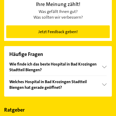
Ihre Meinung zählt!
Was gefällt Ihnen gut?
Was sollten wir verbessern?
Jetzt Feedback geben!
Häufige Fragen
Wie finde ich das beste Hospital in Bad Krozingen
Stadtteil Biengen?
Vergleichen Sie alle Anbieter anhand echter
Welches Hospital in Bad Krozingen Stadtteil
Kundenmeinungen und profitieren Sie von den
Biengen hat gerade geöffnet?
Empfehlungen. Die Suchergebnisse können Sie sich
einfach nach
Bewertungen
sortiert anzeigen lassen.
Im Anbieter-Bereich finden Sie alle
Öffnungszeiten
.
Bitte beachten Sie, dass diese an Sonn- und
Feiertagen abweichen können.
Ratgeber