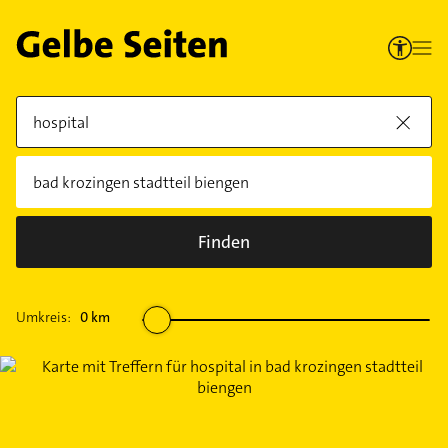
Finden
Umkreis:
0
km