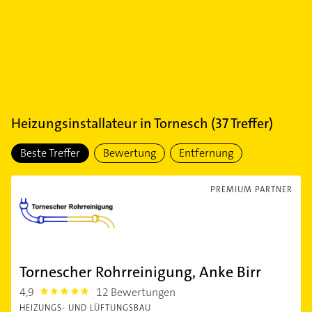
Heizungsinstallateur
in
Tornesch
(
37
Treffer)
Beste Treffer
Bewertung
Entfernung
PREMIUM PARTNER
Tornescher Rohrreinigung, Anke Birr
4,9
12 Bewertungen
4.9
HEIZUNGS- UND LÜFTUNGSBAU