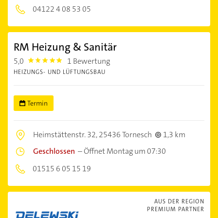
04122 4 08 53 05
RM Heizung & Sanitär
5,0
1 Bewertung
5.0
HEIZUNGS- UND LÜFTUNGSBAU
Termin
Heimstättenstr. 32,
25436 Tornesch
1,3 km
Geschlossen
–
Öffnet Montag um 07:30
01515 6 05 15 19
AUS DER REGION
PREMIUM PARTNER