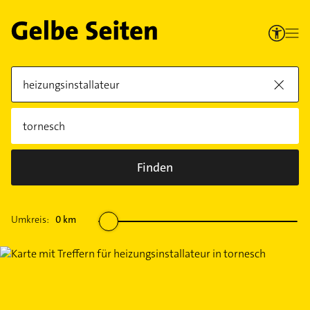
Finden
Umkreis:
0
km