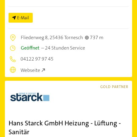
E-Mail
Fliederweg 8,
25436 Tornesch
737 m
Geöffnet
–
24 Stunden Service
04122 97 97 45
Webseite
GOLD PARTNER
Hans Starck GmbH Heizung - Lüftung -
Sanitär