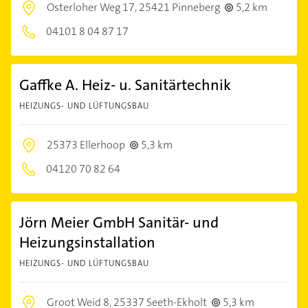
Osterloher Weg 17,
25421 Pinneberg
5,2 km
04101 8 04 87 17
Gaffke A. Heiz- u. Sanitärtechnik
HEIZUNGS- UND LÜFTUNGSBAU
25373 Ellerhoop
5,3 km
04120 70 82 64
Jörn Meier GmbH Sanitär- und
Heizungsinstallation
HEIZUNGS- UND LÜFTUNGSBAU
Groot Weid 8,
25337 Seeth-Ekholt
5,3 km