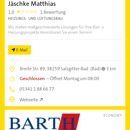
Jäschke Matthias
1,0
1 Bewertung
1.0
HEIZUNGS- UND LÜFTUNGSBAU
Wir bieten maßgeschneiderte Lösungen für Ihre Bad- u.
Heizungsprojekte.Vereinbaren Sie einen Termin!
E-Mail
Breite Str. 89,
38259 Salzgitter-Bad
(Bad)
3 km
Geschlossen
–
Öffnet Montag um 08:00
05341 1 88 66 77
Webseite
ECONOMY