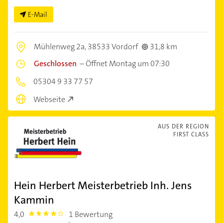
E-Mail
Mühlenweg 2a,
38533 Vordorf
31,8 km
Geschlossen
–
Öffnet Montag um 07:30
05304 9 33 77 57
Webseite
AUS DER REGION
FIRST CLASS
Hein Herbert Meisterbetrieb Inh. Jens
Kammin
4,0
1 Bewertung
4.0