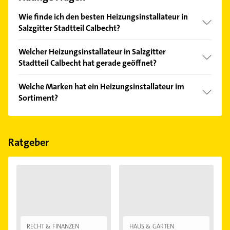
Wie finde ich den besten Heizungsinstallateur in
Salzgitter Stadtteil Calbecht?
Vergleichen Sie alle Anbieter anhand echter
Welcher Heizungsinstallateur in Salzgitter
Kundenmeinungen und profitieren Sie von den
Stadtteil Calbecht hat gerade geöffnet?
Empfehlungen. Die Suchergebnisse können Sie sich
einfach nach
Bewertungen
sortiert anzeigen lassen.
Im Anbieter-Bereich finden Sie alle
Öffnungszeiten
.
Welche Marken hat ein Heizungsinstallateur im
Bitte beachten Sie, dass diese an Sonn- und
Sortiment?
Feiertagen abweichen können.
Der Heizungsinstallateur verkauft Marken wie
Vaillant und Buderus.
Ratgeber
RECHT & FINANZEN
HAUS & GARTEN