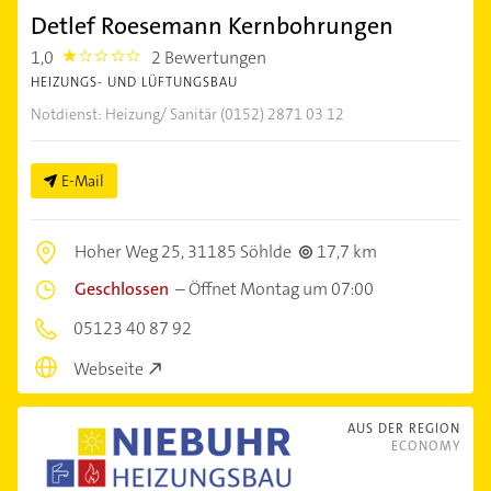
Detlef Roesemann Kernbohrungen
1,0
2 Bewertungen
1.0
HEIZUNGS- UND LÜFTUNGSBAU
Notdienst: Heizung/ Sanitär (0152) 2871 03 12
E-Mail
Hoher Weg 25,
31185 Söhlde
17,7 km
Geschlossen
–
Öffnet Montag um 07:00
05123 40 87 92
Webseite
AUS DER REGION
ECONOMY