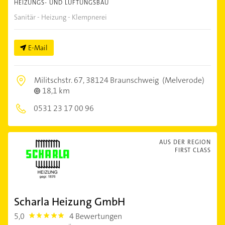
HEIZUNGS- UND LÜFTUNGSBAU
Sanitär - Heizung - Klempnerei
E-Mail
Militschstr. 67,
38124 Braunschweig
(Melverode)
18,1 km
0531 23 17 00 96
AUS DER REGION
FIRST CLASS
Scharla Heizung GmbH
5,0
4 Bewertungen
5.0