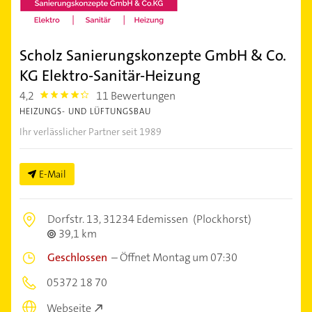
Scholz Sanierungskonzepte GmbH & Co.
KG Elektro-Sanitär-Heizung
4,2
11 Bewertungen
4.2000003
HEIZUNGS- UND LÜFTUNGSBAU
Ihr verlässlicher Partner seit 1989
E-Mail
Dorfstr. 13,
31234 Edemissen
(Plockhorst)
39,1 km
Geschlossen
–
Öffnet Montag um 07:30
05372 18 70
Webseite