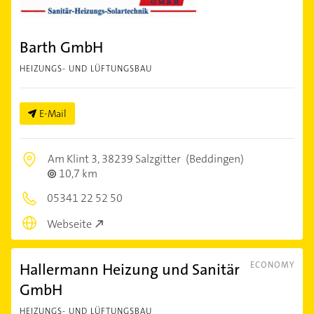
Barth GmbH
HEIZUNGS- UND LÜFTUNGSBAU
E-Mail
Am Klint 3,
38239 Salzgitter
(Beddingen)
10,7 km
05341 22 52 50
Webseite
Hallermann Heizung und Sanitär
ECONOMY
GmbH
HEIZUNGS- UND LÜFTUNGSBAU