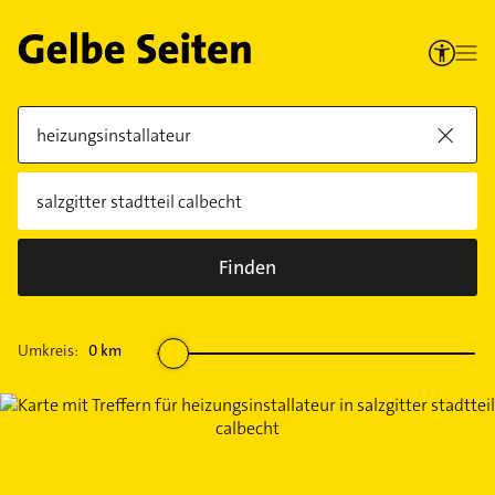
Finden
Umkreis:
0
km