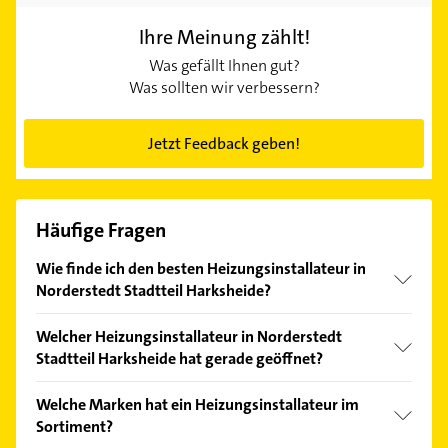
Ihre Meinung zählt!
Was gefällt Ihnen gut?
Was sollten wir verbessern?
Jetzt Feedback geben!
Häufige Fragen
Wie finde ich den besten Heizungsinstallateur in
Norderstedt Stadtteil Harksheide?
Vergleichen Sie alle Anbieter anhand echter
Welcher Heizungsinstallateur in Norderstedt
Kundenmeinungen und profitieren Sie von den
Stadtteil Harksheide hat gerade geöffnet?
Empfehlungen. Die Suchergebnisse können Sie sich
einfach nach
Bewertungen
sortiert anzeigen lassen.
Im Anbieter-Bereich finden Sie alle
Öffnungszeiten
.
Welche Marken hat ein Heizungsinstallateur im
Bitte beachten Sie, dass diese an Sonn- und
Sortiment?
Feiertagen abweichen können.