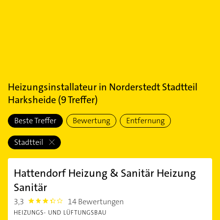
Heizungsinstallateur
in
Norderstedt Stadtteil
Harksheide
(
9
Treffer)
Beste Treffer
Bewertung
Entfernung
Stadtteil
Hattendorf Heizung & Sanitär Heizung
Sanitär
3,3
14 Bewertungen
3.3
HEIZUNGS- UND LÜFTUNGSBAU