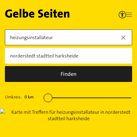
Finden
Umkreis:
0
km