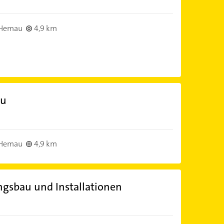
 Hemau
4,9 km
au
 Hemau
4,9 km
gsbau und Installationen