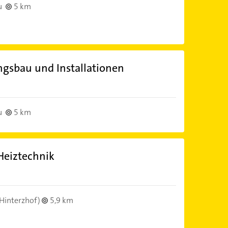
u
5 km
gsbau und Installationen
u
5 km
Heiztechnik
Hinterzhof)
5,9 km