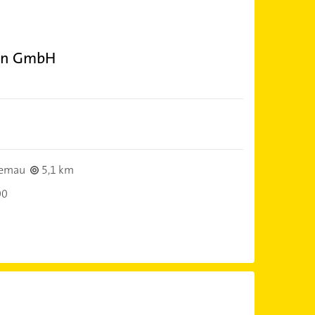
ion GmbH
Hemau
5,1 km
00