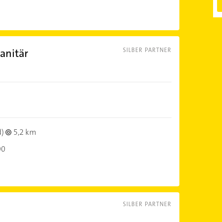
anitär
SILBER PARTNER
d)
5,2 km
00
SILBER PARTNER