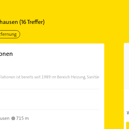
zhausen
(
16
Treffer)
tfernung
ionen
tionen ist bereits seit 1989 im Bereich Heizung, Sanitär
W
ausen
715 m