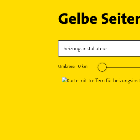
Umkreis:
0
km