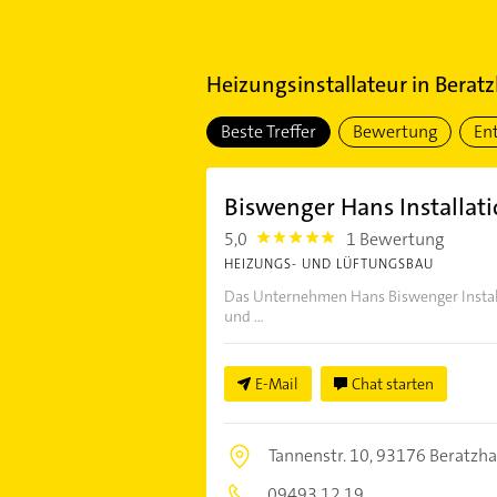
Heizungsinstallateur
in
Berat
Beste Treffer
Bewertung
En
Biswenger Hans Installat
5,0
1 Bewertung
5.0
HEIZUNGS- UND LÜFTUNGSBAU
Das Unternehmen Hans Biswenger Installa
und ...
E-Mail
Chat starten
Tannenstr. 10,
93176 Beratzh
09493 12 19