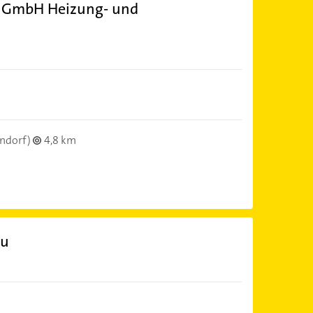
 GmbH Heizung- und
ndorf)
4,8 km
au