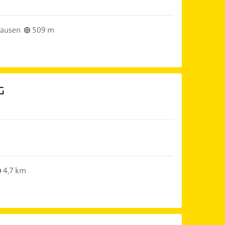
hausen
509 m
G
4,7 km