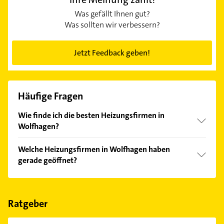
Was gefällt Ihnen gut?
Was sollten wir verbessern?
Jetzt Feedback geben!
Häufige Fragen
Wie finde ich die besten Heizungsfirmen in
Wolfhagen?
Vergleichen Sie alle Anbieter anhand echter
Welche Heizungsfirmen in Wolfhagen haben
Kundenmeinungen und profitieren Sie von den
gerade geöffnet?
Empfehlungen. Die Suchergebnisse können Sie sich
einfach nach
Bewertungen
sortiert anzeigen lassen.
Im Anbieter-Bereich finden Sie alle
Öffnungszeiten
.
Bitte beachten Sie, dass diese an Sonn- und
Feiertagen abweichen können.
Ratgeber