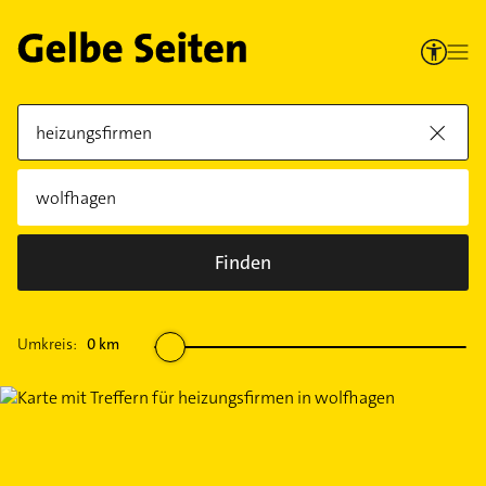
Finden
Umkreis:
0
km