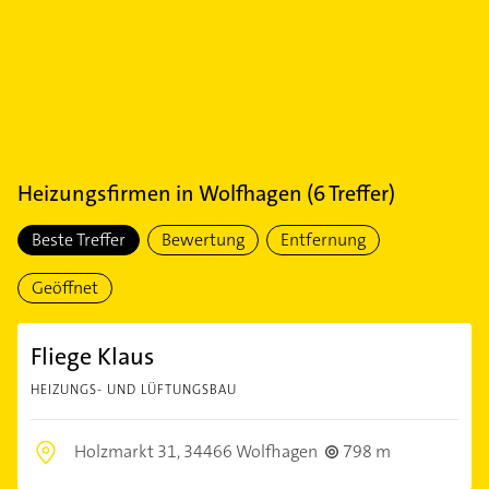
Heizungsfirmen
in
Wolfhagen
(
6
Treffer)
Beste Treffer
Bewertung
Entfernung
Geöffnet
Fliege Klaus
HEIZUNGS- UND LÜFTUNGSBAU
Holzmarkt 31,
34466 Wolfhagen
798 m