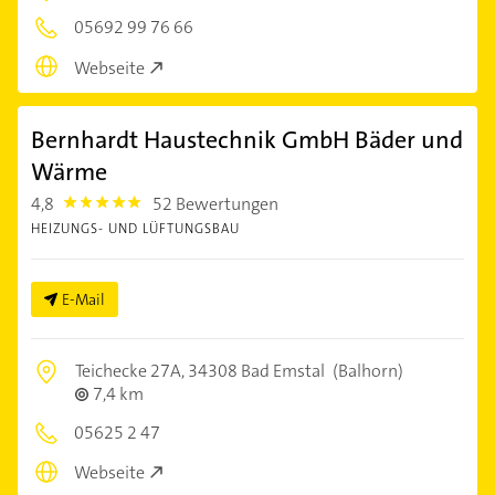
05692 99 76 66
Webseite
Bernhardt Haustechnik GmbH Bäder und
Wärme
4,8
52 Bewertungen
4.8
HEIZUNGS- UND LÜFTUNGSBAU
E-Mail
Teichecke 27A,
34308 Bad Emstal
(Balhorn)
7,4 km
05625 2 47
Webseite