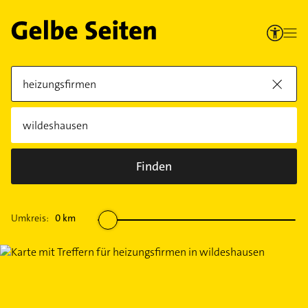
Finden
Umkreis:
0
km