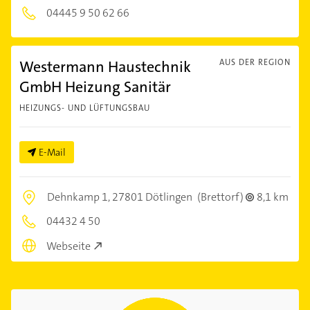
04445 9 50 62 66
Westermann Haustechnik
AUS DER REGION
GmbH Heizung Sanitär
HEIZUNGS- UND LÜFTUNGSBAU
E-Mail
Dehnkamp 1,
27801 Dötlingen
(Brettorf)
8,1 km
04432 4 50
Webseite