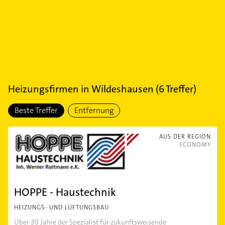
Heizungsfirmen
in
Wildeshausen
(
6
Treffer)
Beste Treffer
Entfernung
AUS DER REGION
ECONOMY
HOPPE - Haustechnik
HEIZUNGS- UND LÜFTUNGSBAU
Über 30 Jahre der Spezialist für zukunftsweisende