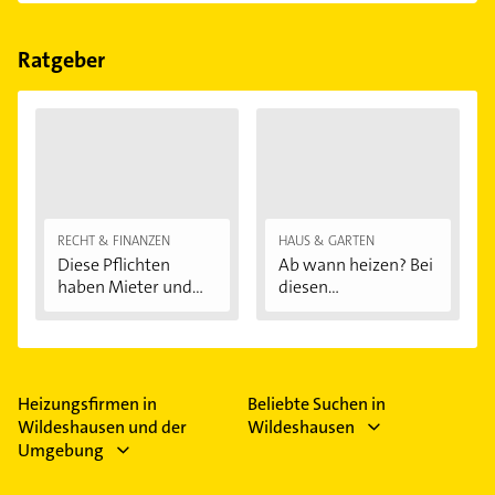
Im Anbieter-Bereich finden Sie alle
Öffnungszeiten
.
Bitte beachten Sie, dass diese an Sonn- und
Feiertagen abweichen können.
Ratgeber
RECHT & FINANZEN
HAUS & GARTEN
Diese Pflichten
Ab wann heizen? Bei
haben Mieter und...
diesen
Außentemperaturen
...
Heizungsfirmen in
Beliebte Suchen in
Wildeshausen und der
Wildeshausen
Umgebung