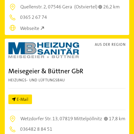
Quellenstr. 2,
07546 Gera
(Ostviertel)
26,2 km
0365 2 67 74
Webseite
AUS DER REGION
Meisegeier & Büttner GbR
HEIZUNGS- UND LÜFTUNGSBAU
E-Mail
Wetzdorfer Str. 13,
07819 Mittelpöllnitz
17,8 km
036482 8 84 51