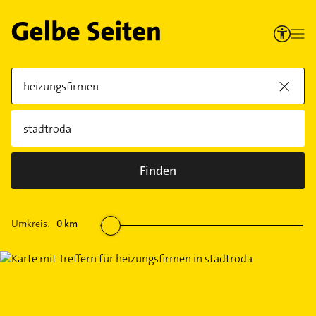
Finden
Umkreis:
0
km