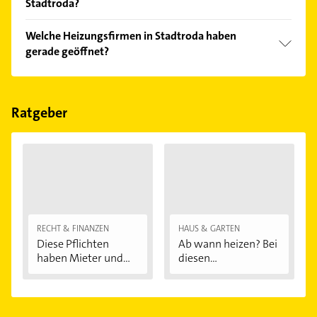
Stadtroda?
Vergleichen Sie alle Anbieter anhand echter
Welche Heizungsfirmen in Stadtroda haben
Kundenmeinungen und profitieren Sie von den
gerade geöffnet?
Empfehlungen. Die Suchergebnisse können Sie sich
einfach nach
Bewertungen
sortiert anzeigen lassen.
Im Anbieter-Bereich finden Sie alle
Öffnungszeiten
.
Bitte beachten Sie, dass diese an Sonn- und
Feiertagen abweichen können.
Ratgeber
RECHT & FINANZEN
HAUS & GARTEN
Diese Pflichten
Ab wann heizen? Bei
haben Mieter und...
diesen
Außentemperaturen
...