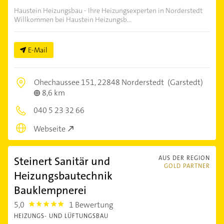
Haustein Heizungsbau - Ihre Heizungsexperten in Norderstedt
Willkommen bei Haustein Heizungsb...
E-Mail
Ohechaussee 151,
22848 Norderstedt
(Garstedt)
8,6 km
040 5 23 32 66
Webseite
Steinert Sanitär und
AUS DER REGION
GOLD PARTNER
Heizungsbautechnik
Bauklempnerei
5,0
1 Bewertung
5.0
HEIZUNGS- UND LÜFTUNGSBAU