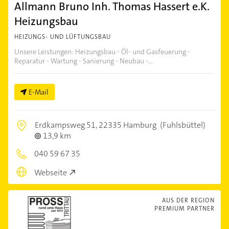
Allmann Bruno Inh. Thomas Hassert e.K.
Heizungsbau
HEIZUNGS- UND LÜFTUNGSBAU
Unsere Leistungen: Heizungsbau - Öl- und Gasfeuerung -
Reparatur - Wartung - Sanierung - Neubau -...
E-Mail
Erdkampsweg 51,
22335 Hamburg
(Fuhlsbüttel)
13,9 km
040 59 67 35
Webseite
AUS DER REGION
PREMIUM PARTNER