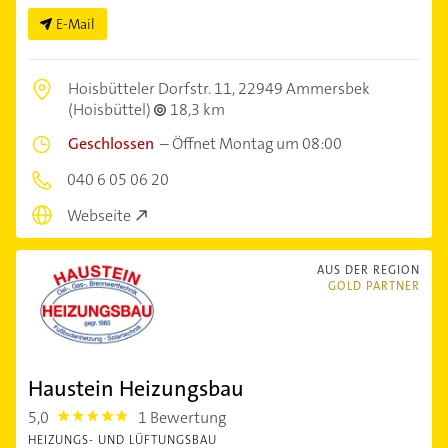
E-Mail
Hoisbütteler Dorfstr. 11,
22949 Ammersbek
(Hoisbüttel)
18,3 km
Geschlossen
–
Öffnet Montag um 08:00
040 6 05 06 20
Webseite
AUS DER REGION
GOLD PARTNER
Haustein Heizungsbau
5,0
1 Bewertung
5.0
HEIZUNGS- UND LÜFTUNGSBAU