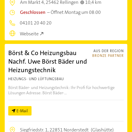
Am Markt 4,
25462 Rellingen
10,4 km
Geschlossen
–
Öffnet Montag um 08:00
04101 20 40 20
Webseite
Börst & Co Heizungsbau
AUS DER REGION
BRONZE PARTNER
Nachf. Uwe Börst Bäder und
Heizungstechnik
HEIZUNGS- UND LÜFTUNGSBAU
Börst Bäder- und Heizungstechnik: Ihr Profi für hochwertige
Lösungen Adresse: Börst Bäder-...
E-Mail
Siegfriedstr. 1,
22851 Norderstedt
(Glashütte)