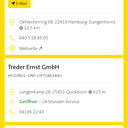
E-Mail
Oehleckerring 6B,
22419 Hamburg
(Langenhorn)
10,5 km
040 5 28 85 05
Webseite
Treder Ernst GmbH
HEIZUNGS- UND LÜFTUNGSBAU
Langenkamp 28,
25451 Quickborn
615 m
Geöffnet
–
24 Stunden Service
04106 22 43