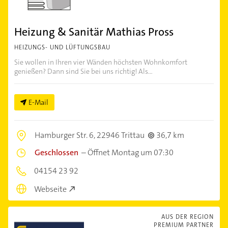
Heizung & Sanitär Mathias Pross
HEIZUNGS- UND LÜFTUNGSBAU
Sie wollen in Ihren vier Wänden höchsten Wohnkomfort
genießen? Dann sind Sie bei uns richtig! Als...
E-Mail
Hamburger Str. 6,
22946 Trittau
36,7 km
Geschlossen
–
Öffnet Montag um 07:30
04154 23 92
Webseite
AUS DER REGION
PREMIUM PARTNER