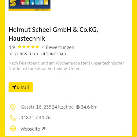
Helmut Scheel GmbH & Co.KG,
Haustechnik
4,9
4 Bewertungen
4.9
HEIZUNGS- UND LÜFTUNGSBAU
Nach Feierabend und am Wochenende steht unser technischer
Notdienst für Sie zur Verfügung. Unter...
E-Mail
Gasstr. 16,
25524 Itzehoe
34,6 km
04821 7 40 76
Webseite