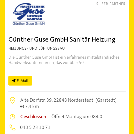
SILBER PARTNER
Günther Guse GmbH Sanitär Heizung
HEIZUNGS- UND LÜFTUNGSBAU
Die Günther Guse GmbH ist ein erfahrenes mittelständisches
Handwerksunternehmen, das vor über 50...
E-Mail
Alte Dorfstr. 39,
22848 Norderstedt
(Garstedt)
7,4 km
Geschlossen
–
Öffnet Montag um 08:00
040 5 23 10 71