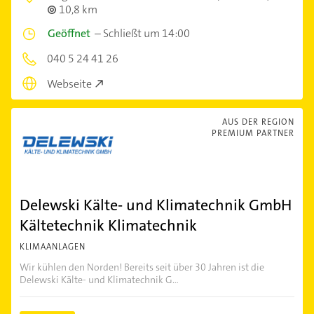
10,8 km
Geöffnet
–
Schließt um 14:00
040 5 24 41 26
Webseite
AUS DER REGION
PREMIUM PARTNER
Delewski Kälte- und Klimatechnik GmbH
Kältetechnik Klimatechnik
KLIMAANLAGEN
Wir kühlen den Norden! Bereits seit über 30 Jahren ist die
Delewski Kälte- und Klimatechnik G...