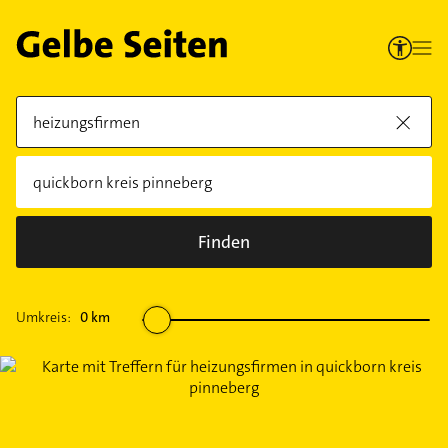
Finden
Umkreis:
0
km