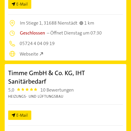
E-Mail
Im Stiege 1,
31688 Nienstädt
1 km
Geschlossen
–
Öffnet Dienstag um 07:30
05724 4 04 09 19
Webseite
Timme GmbH & Co. KG, IHT
Sanitärbedarf
5,0
10 Bewertungen
5.0
HEIZUNGS- UND LÜFTUNGSBAU
E-Mail