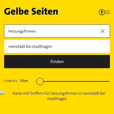
Finden
Umkreis:
0
km