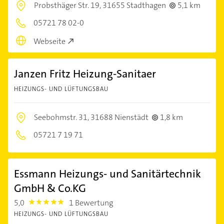
Probsthäger Str. 19,
31655 Stadthagen
5,1 km
05721 78 02-0
Webseite
Janzen Fritz Heizung-Sanitaer
HEIZUNGS- UND LÜFTUNGSBAU
Seebohmstr. 31,
31688 Nienstädt
1,8 km
05721 7 19 71
Essmann Heizungs- und Sanitärtechnik
GmbH & Co.KG
5,0
1 Bewertung
5.0
HEIZUNGS- UND LÜFTUNGSBAU