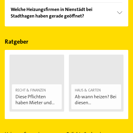
Vergleichen Sie alle Anbieter anhand echter
Welche Heizungsfirmen in Nienstädt bei
Kundenmeinungen und profitieren Sie von den
Stadthagen haben gerade geöffnet?
Empfehlungen. Die Suchergebnisse können Sie sich
einfach nach
Bewertungen
sortiert anzeigen lassen.
Im Anbieter-Bereich finden Sie alle
Öffnungszeiten
.
Bitte beachten Sie, dass diese an Sonn- und
Feiertagen abweichen können.
Ratgeber
RECHT & FINANZEN
HAUS & GARTEN
Diese Pflichten
Ab wann heizen? Bei
haben Mieter und...
diesen
Außentemperaturen
...