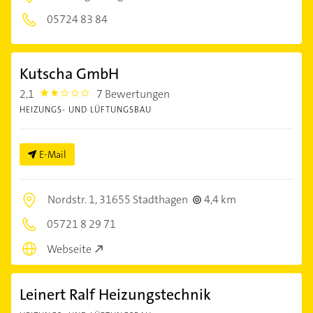
05724 83 84
Kutscha GmbH
2,1
7 Bewertungen
2.1000001
HEIZUNGS- UND LÜFTUNGSBAU
E-Mail
Nordstr. 1,
31655 Stadthagen
4,4 km
05721 8 29 71
Webseite
Leinert Ralf Heizungstechnik