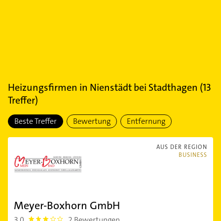
Heizungsfirmen
in
Nienstädt bei Stadthagen
(
13
Treffer)
Beste Treffer
Bewertung
Entfernung
AUS DER REGION
BUSINESS
Meyer-Boxhorn GmbH
3,0
2 Bewertungen
3.0