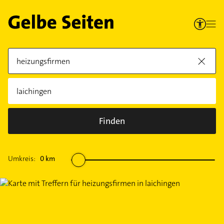
Finden
Umkreis:
0
km