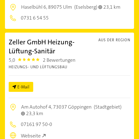
Haselbühl 6,
89075 Ulm
(Eselsberg)
23,1 km
0731 6 54 55
Zeller GmbH Heizung-
AUS DER REGION
Lüftung-Sanitär
5,0
2 Bewertungen
5.0
HEIZUNGS- UND LÜFTUNGSBAU
E-Mail
Am Autohof 4,
73037 Göppingen
(Stadtgebiet)
23,3 km
07161 97 50-0
Webseite