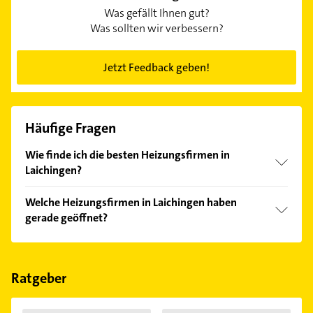
Was gefällt Ihnen gut?
Was sollten wir verbessern?
Jetzt Feedback geben!
Häufige Fragen
Wie finde ich die besten Heizungsfirmen in
Laichingen?
Vergleichen Sie alle Anbieter anhand echter
Welche Heizungsfirmen in Laichingen haben
Kundenmeinungen und profitieren Sie von den
gerade geöffnet?
Empfehlungen. Die Suchergebnisse können Sie sich
einfach nach
Bewertungen
sortiert anzeigen lassen.
Im Anbieter-Bereich finden Sie alle
Öffnungszeiten
.
Bitte beachten Sie, dass diese an Sonn- und
Feiertagen abweichen können.
Ratgeber