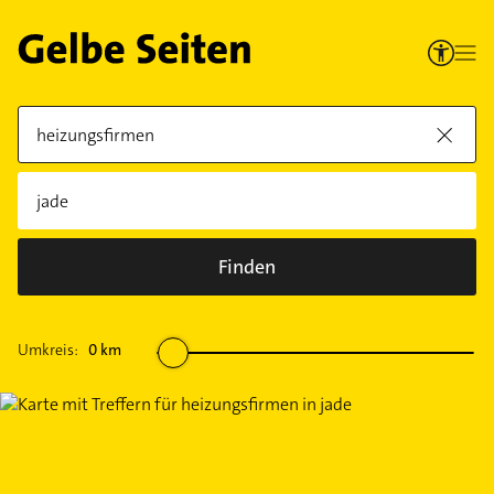
Finden
Umkreis:
0
km