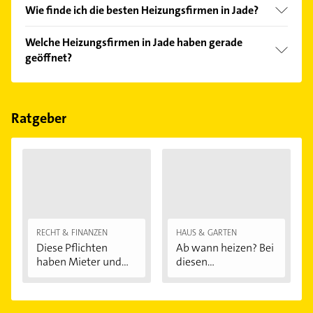
Wie finde ich die besten Heizungsfirmen in Jade?
Vergleichen Sie alle Anbieter anhand echter
Welche Heizungsfirmen in Jade haben gerade
Kundenmeinungen und profitieren Sie von den
geöffnet?
Empfehlungen. Die Suchergebnisse können Sie sich
einfach nach
Bewertungen
sortiert anzeigen lassen.
Im Anbieter-Bereich finden Sie alle
Öffnungszeiten
.
Bitte beachten Sie, dass diese an Sonn- und
Feiertagen abweichen können.
Ratgeber
RECHT & FINANZEN
HAUS & GARTEN
Diese Pflichten
Ab wann heizen? Bei
haben Mieter und...
diesen
Außentemperaturen
...