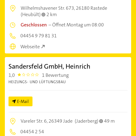
Wilhelmshavener Str. 673,
26180 Rastede
(Heubült)
2 km
Geschlossen
–
Öffnet Montag um 08:00
04454 9 79 81 31
Webseite
Sandersfeld GmbH, Heinrich
1,0
1 Bewertung
1.0
HEIZUNGS- UND LÜFTUNGSBAU
E-Mail
Vareler Str. 6,
26349 Jade
(Jaderberg)
49 m
04454 2 54