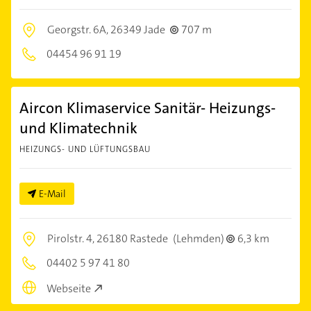
Georgstr. 6A,
26349 Jade
707 m
04454 96 91 19
Aircon Klimaservice Sanitär- Heizungs-
und Klimatechnik
HEIZUNGS- UND LÜFTUNGSBAU
E-Mail
Pirolstr. 4,
26180 Rastede
(Lehmden)
6,3 km
04402 5 97 41 80
Webseite