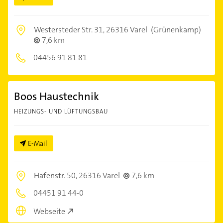
Westersteder Str. 31,
26316 Varel
(Grünenkamp)
7,6 km
04456 91 81 81
Boos Haustechnik
HEIZUNGS- UND LÜFTUNGSBAU
E-Mail
Hafenstr. 50,
26316 Varel
7,6 km
04451 91 44-0
Webseite