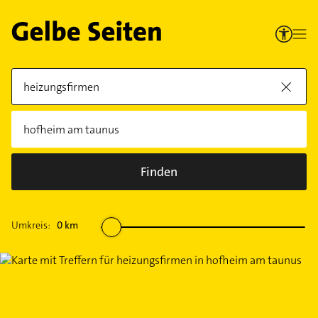
Finden
Umkreis:
0
km