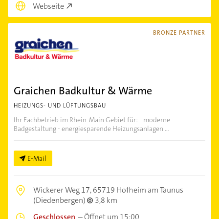
Webseite
BRONZE PARTNER
Graichen Badkultur & Wärme
HEIZUNGS- UND LÜFTUNGSBAU
Ihr Fachbetrieb im Rhein-Main Gebiet für: - moderne
Badgestaltung - energiesparende Heizungsanlagen ...
E-Mail
Wickerer Weg 17,
65719 Hofheim am Taunus
(Diedenbergen)
3,8 km
Geschlossen
–
Öffnet um 15:00