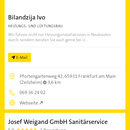
Bilandzija Ivo
HEIZUNGS- UND LÜFTUNGSBAU
Wir führen nicht nur Heizungsinstallationen in Neubauten
durch, sondern beraten Sie auch gerne bei U...
E-Mail
Pfortengartenweg 42,
65931 Frankfurt am Main
(Zeilsheim)
3,6 km
069 36 24 02
Webseite
Josef Weigand GmbH Sanitärservice