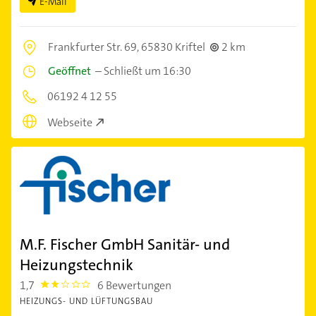
E-Mail
Frankfurter Str. 69,
65830 Kriftel
2 km
Geöffnet
–
Schließt um 16:30
06192 4 12 55
Webseite
M.F. Fischer GmbH Sanitär- und
Heizungstechnik
1,7
6 Bewertungen
1.7
HEIZUNGS- UND LÜFTUNGSBAU