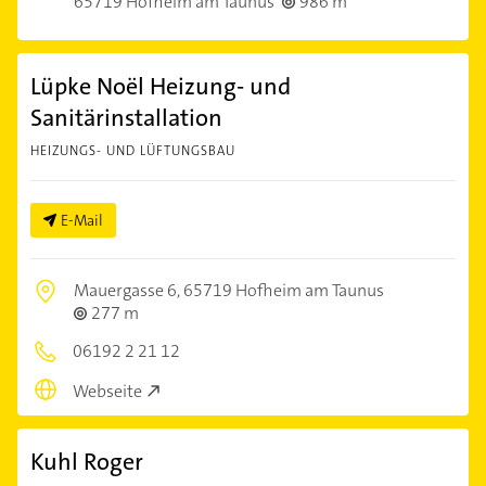
65719 Hofheim am Taunus
986 m
Lüpke Noël Heizung- und
Sanitärinstallation
HEIZUNGS- UND LÜFTUNGSBAU
E-Mail
Mauergasse 6,
65719 Hofheim am Taunus
277 m
06192 2 21 12
Webseite
Kuhl Roger