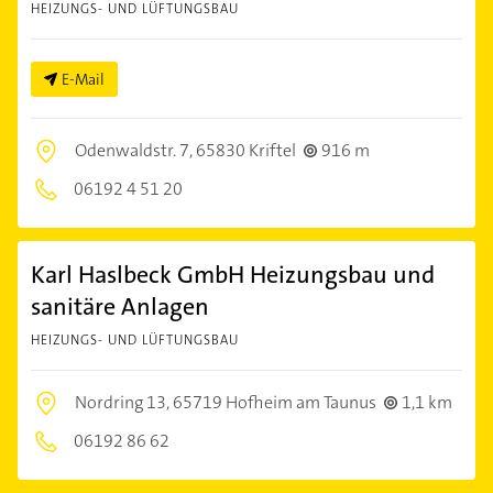
HEIZUNGS- UND LÜFTUNGSBAU
E-Mail
Odenwaldstr. 7,
65830 Kriftel
916 m
06192 4 51 20
Karl Haslbeck GmbH Heizungsbau und
sanitäre Anlagen
HEIZUNGS- UND LÜFTUNGSBAU
Nordring 13,
65719 Hofheim am Taunus
1,1 km
06192 86 62