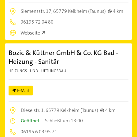
Siemensstr. 17,
65779 Kelkheim (Taunus)
4 km
06195 72 04 80
Webseite
Bozic & Küttner GmbH & Co. KG Bad -
Heizung - Sanitär
HEIZUNGS- UND LÜFTUNGSBAU
E-Mail
Dieselstr. 1,
65779 Kelkheim (Taunus)
4 km
Geöffnet
–
Schließt um 13:00
06195 6 03 95 71