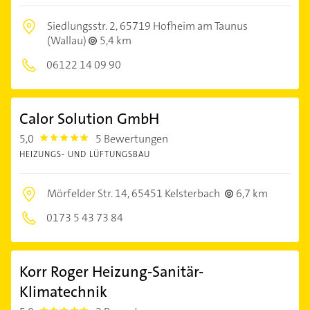
Siedlungsstr. 2,
65719 Hofheim am Taunus
(Wallau)
5,4 km
06122 14 09 90
Calor Solution GmbH
5,0
5 Bewertungen
5.0
HEIZUNGS- UND LÜFTUNGSBAU
Mörfelder Str. 14,
65451 Kelsterbach
6,7 km
0173 5 43 73 84
Korr Roger Heizung-Sanitär-
Klimatechnik