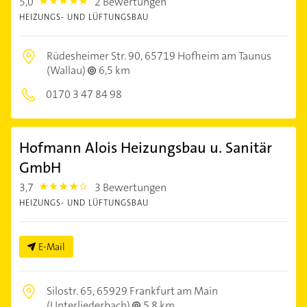
5,0
2 Bewertungen
5.0
HEIZUNGS- UND LÜFTUNGSBAU
Rüdesheimer Str. 90,
65719 Hofheim am Taunus
(Wallau)
6,5 km
0170 3 47 84 98
Hofmann Alois Heizungsbau u. Sanitär
GmbH
3,7
3 Bewertungen
3.7
HEIZUNGS- UND LÜFTUNGSBAU
E-Mail
Silostr. 65,
65929 Frankfurt am Main
(Unterliederbach)
5,8 km