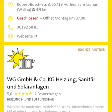
Robert-Bosch-Str. 3,
65719 Hofheim am Taunus
(Wallau)
4,9 km
Geschlossen
–
Öffnet Montag um 07:00
06192 58 83
Webseite
BRONZE PARTNER
WG GmbH & Co. KG Heizung, Sanitär
und Solaranlagen
5,0
2 Bewertungen
5.0
HEIZUNGS- UND LÜFTUNGSBAU
Wir sind ein modernes, mittelständisches Unternehmen. Unsere
Mitarbeiter sind durch Schulungen perma...