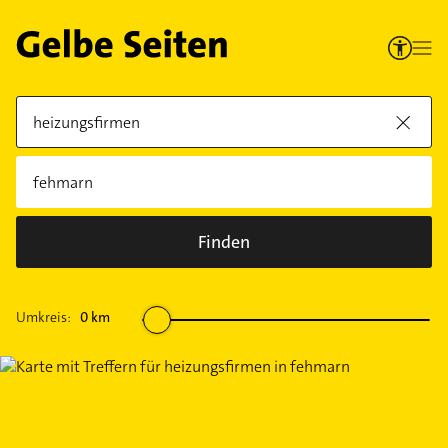
Finden
Umkreis:
0
km