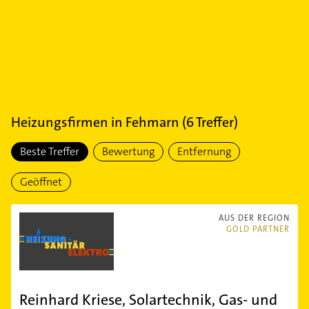
Heizungsfirmen
in
Fehmarn
(
6
Treffer)
Beste Treffer
Bewertung
Entfernung
Geöffnet
AUS DER REGION
GOLD PARTNER
Reinhard Kriese, Solartechnik, Gas- und