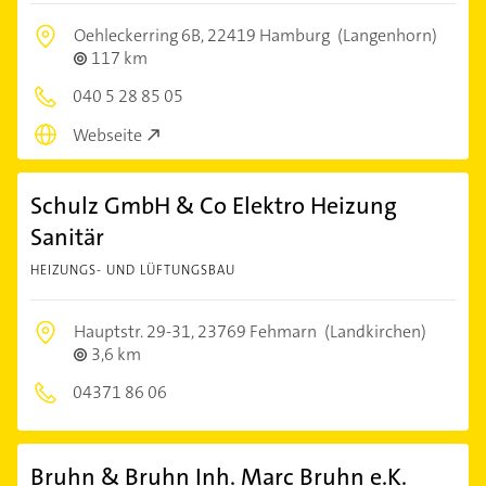
Oehleckerring 6B,
22419 Hamburg
(Langenhorn)
117 km
040 5 28 85 05
Webseite
Schulz GmbH & Co Elektro Heizung
Sanitär
HEIZUNGS- UND LÜFTUNGSBAU
Hauptstr. 29-31,
23769 Fehmarn
(Landkirchen)
3,6 km
04371 86 06
Bruhn & Bruhn Inh. Marc Bruhn e.K.