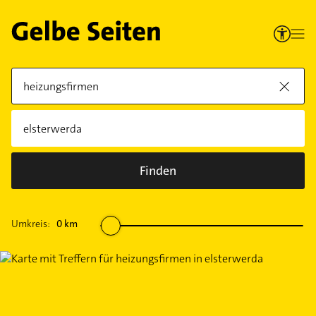
Finden
Umkreis:
0
km