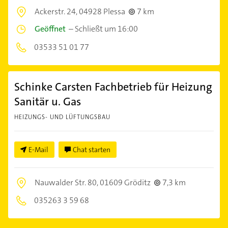
Ackerstr. 24,
04928 Plessa
7 km
Geöffnet
–
Schließt um 16:00
03533 51 01 77
Schinke Carsten Fachbetrieb für Heizung
Sanitär u. Gas
HEIZUNGS- UND LÜFTUNGSBAU
E-Mail
Chat starten
Nauwalder Str. 80,
01609 Gröditz
7,3 km
035263 3 59 68