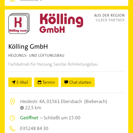
AUS DER REGION
SILBER PARTNER
Kölling GmbH
HEIZUNGS- UND LÜFTUNGSBAU
Fachbetrieb für Heizung, Sanitär, Rohrleitungsbau
E-Mail
Termin
Chat starten
Heidestr. 4A,
01561 Ebersbach
(Bieberach)
22,5 km
Geöffnet
–
Schließt um 15:00
035248 84 30