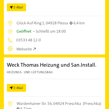
E-Mail
Glück-Auf-Ring 1,
04928 Plessa
6,4 km
Geöffnet
–
Schließt um 18:00
03533 48 12-0
Webseite
Weck Thomas Heizung und San.Install.
HEIZUNGS- UND LÜFTUNGSBAU
E-Mail
Würdenhainer Str. 5b,
04924 Prieschka
(Prieschka)
6,7 km