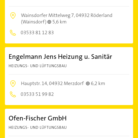
Wainsdorfer Mittelweg 7,
04932 Röderland
(Wainsdorf)
5,6 km
03533 81 12 83
Engelmann Jens Heizung u. Sanitär
HEIZUNGS- UND LÜFTUNGSBAU
Hauptstr. 14,
04932 Merzdorf
6,2 km
03533 51 99 82
Ofen-Fischer GmbH
HEIZUNGS- UND LÜFTUNGSBAU