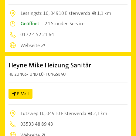
Lessingstr. 10,
04910 Elsterwerda
1,1 km
Geöffnet
–
24 Stunden Service
0172 4 52 21 64
Webseite
Heyne Mike Heizung Sanitär
HEIZUNGS- UND LÜFTUNGSBAU
E-Mail
Lutzweg 10,
04910 Elsterwerda
2,1 km
03533 48 89 43
Webseite