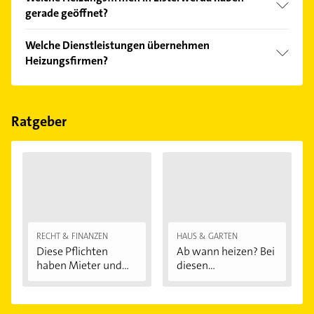
gerade geöffnet?
Im Anbieter-Bereich finden Sie alle
Öffnungszeiten
.
Welche Dienstleistungen übernehmen
Bitte beachten Sie, dass diese an Sonn- und
Heizungsfirmen?
Feiertagen abweichen können.
Folgende Leistungen werden angeboten:
Gasfeuerung, Heizungswartung und Ölfeuerung.
Ratgeber
RECHT & FINANZEN
HAUS & GARTEN
Diese Pflichten
Ab wann heizen? Bei
haben Mieter und...
diesen
Außentemperaturen
...