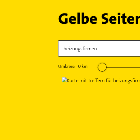
Umkreis:
0
km