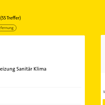
(
55
Treffer)
tfernung
Heizung Sanitär Klima
W