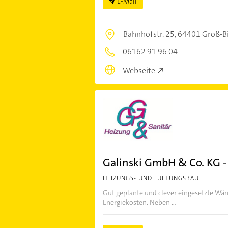
E-Mail
Bahnhofstr. 25,
64401 Groß-B
06162 91 96 04
Webseite
Galinski GmbH & Co. KG -
HEIZUNGS- UND LÜFTUNGSBAU
Gut geplante und clever eingesetzte W
Energiekosten. Neben ...